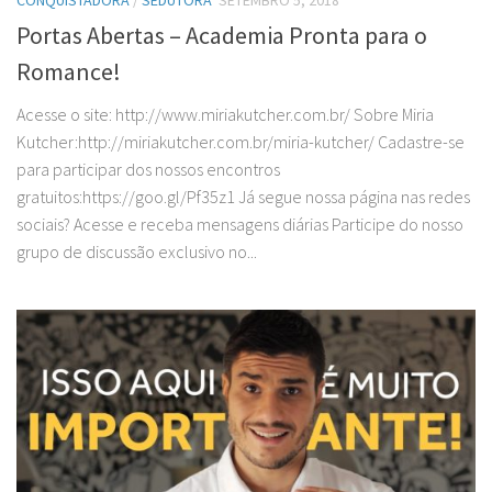
Portas Abertas – Academia Pronta para o
Romance!
Acesse o site: http://www.miriakutcher.com.br/ Sobre Miria
Kutcher:http://miriakutcher.com.br/miria-kutcher/ Cadastre-se
para participar dos nossos encontros
gratuitos:https://goo.gl/Pf35z1 Já segue nossa página nas redes
sociais? Acesse e receba mensagens diárias Participe do nosso
grupo de discussão exclusivo no...