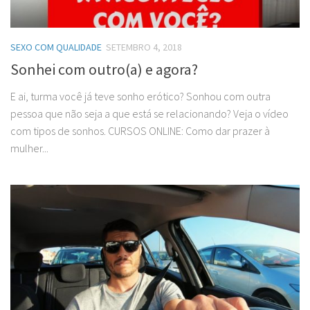
SEXO COM QUALIDADE
SETEMBRO 4, 2018
Sonhei com outro(a) e agora?
E ai, turma você já teve sonho erótico? Sonhou com outra
pessoa que não seja a que está se relacionando? Veja o vídeo
com tipos de sonhos. CURSOS ONLINE: Como dar prazer à
mulher...