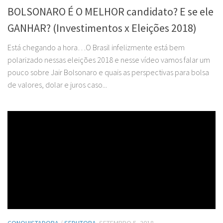
BOLSONARO É O MELHOR candidato? E se ele
GANHAR? (Investimentos x Eleições 2018)
Está chegando a hora…O Brasil infelizmente está bem
polarizado nessas eleições 2018 e nesse vídeo vamos falar um
pouco sobre Jair Bolsonaro e quais as perspectivas para bolsa
de valores, dolar e juros caso...
CONQUISTADORA
/
SEDUTORA
SETEMBRO 5, 2018