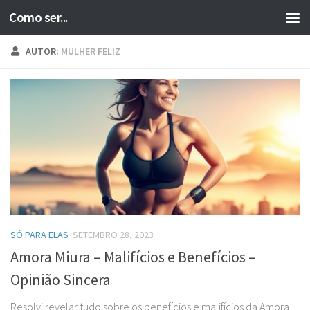
Como ser...
Skip to content
AUTOR:
MULHER FELIZ
SÓ PARA ELAS
SETEMBRO 28, 2023
Amora Miura – Malifícios e Benefícios –
Opinião Sincera
Resolvi revelar tudo sobre os benefícios e malifícios da Amora