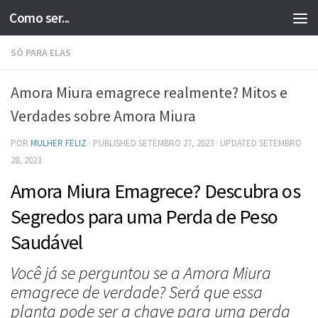
Como ser...
Skip to content
SÓ PARA ELAS
Amora Miura emagrece realmente? Mitos e
Verdades sobre Amora Miura
POR
MULHER FELIZ
· PUBLISHED
SETEMBRO 27, 2023
· UPDATED
SETEMBRO
28, 2023
Amora Miura Emagrece? Descubra os
Segredos para uma Perda de Peso
Saudável
Você já se perguntou se a Amora Miura
emagrece de verdade? Será que essa
planta pode ser a chave para uma perda