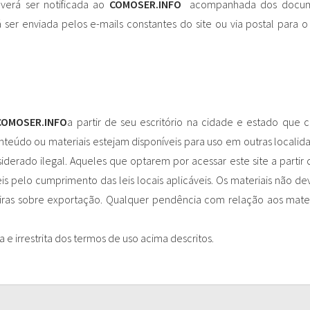
verá ser notificada ao
COMOSER.INFO
acompanhada dos docum
ser enviada pelos e-mails constantes do site ou via postal para o
COMOSER.INFO
a partir de seu escritório na cidade e estado que 
teúdo ou materiais estejam disponíveis para uso em outras localid
iderado ilegal. Aqueles que optarem por acessar este site a partir 
eis pelo cumprimento das leis locais aplicáveis. Os materiais não de
iras sobre exportação. Qualquer pendência com relação aos mater
e irrestrita dos termos de uso acima descritos.