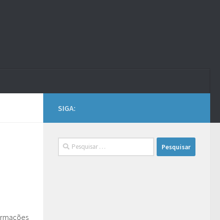
SIGA:
Pesquisar
por:
formações