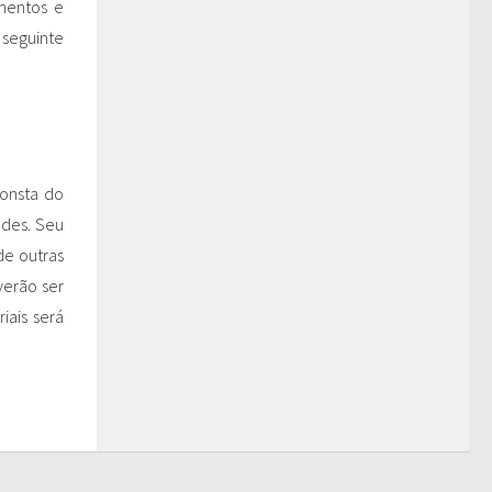
entos e
 seguinte
consta do
ades. Seu
de outras
verão ser
iais será