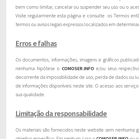
bem como limitar, cancelar ou suspender seu uso ou o ac
Visite regularmente esta página e consulte os Termos ent
termos ou avisos legais expressos localizados em determinad
Erros e falhas
Os documentos, informações, imagens e gráficos publicado
nenhuma hipótese o
COMOSER.INFO
e/ou seus respectivo
decorrente da impossibilidade de uso, perda de dados ou lu
de informações disponíveis neste site. O acesso aos serviço
sua qualidade.
Limitação da responsabilidade
Os materiais são fornecidos neste website sem nenhuma ga
objetivo específico. Em nenhum caso o
COMOSER.INFO
ou o