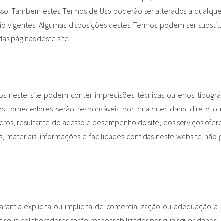
esso. Tambem estes Termos de Uso poderão ser alterados a qualqu
ão vigentes. Algumas disposições destes Termos podem ser substit
as páginas deste site.
s neste site podem conter imprecisões técnicas ou erros tipográ
s fornecedores serão responsáveis por qualquer dano direto ou
cros, resultante do acesso e desempenho do site, dos serviços ofer
s, materiais, informações e facilidades contidas neste website não 
rantia explícita ou implícita de comercialização ou adequação a
s seus colaboradores serão responsabilizados por quaisquer danos, 