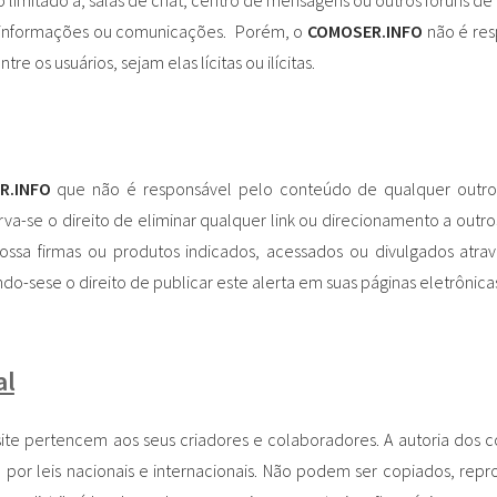
o limitado a, salas de chat, centro de mensagens ou outros foruns de
as informações ou comunicações. Porém, o
COMOSER.INFO
não é res
os usuários, sejam elas lícitas ou ilícitas.
R.INFO
que não é responsável pelo conteúdo de qualquer outro
va-se o direito de eliminar qualquer link ou direcionamento a outros
ssa firmas ou produtos indicados, acessados ou divulgados atra
do-sese o direito de publicar este alerta em suas páginas eletrônic
al
te pertencem aos seus criadores e colaboradores. A autoria dos 
 por leis nacionais e internacionais. Não podem ser copiados, repr