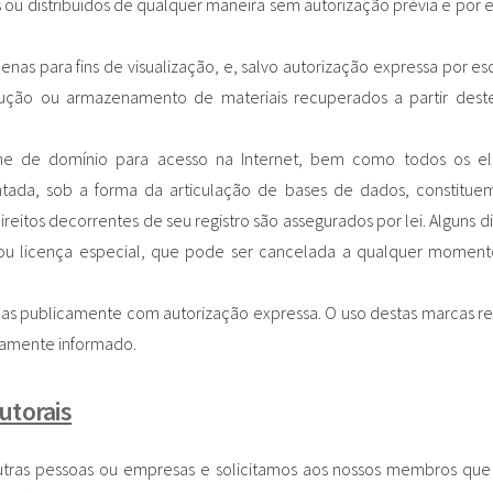
s ou distribuídos de qualquer maneira sem autorização prévia e por e
nas para fins de visualização, e, salvo autorização expressa por esc
ução ou armazenamento de materiais recuperados a partir deste
ome de domínio para acesso na Internet, bem como todos os e
entada, sob a forma da articulação de bases de dados, constitu
ireitos decorrentes de seu registro são assegurados por lei. Alguns di
u licença especial, que pode ser cancelada a qualquer moment
s publicamente com autorização expressa. O uso destas marcas re
amente informado.
utorais
outras pessoas ou empresas e solicitamos aos nossos membros qu