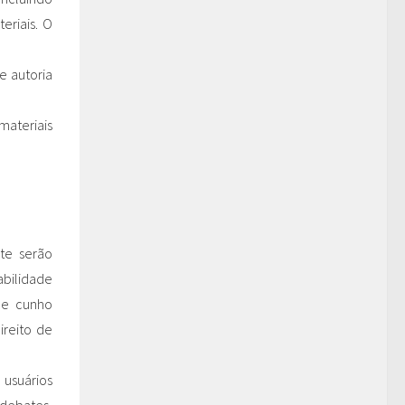
eriais. O
e autoria
ateriais
ite serão
bilidade
 de cunho
ireito de
 usuários