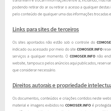
transmitem e trocam informações entre si, incluindo, mas nã
podendo retirar do ar ou retirar o acesso a qualquer dest
pelo conteúdo de qualquer uma das informações trocadas entre 
Links para sites de terceiros
Os sites apontados não estão sob o controle do
COMOSE
indicado ou acessado por meio do site
COMOSER.INFO
reser
serviços a qualquer momento. O
COMOSER.INFO
não endo
website, tampouco pelos anúncios aqui publicados, reservan
que considerar necessário.
Direitos autorais e propriedade intelectu
Os documentos, conteúdos e criações contidos neste websi
material e imagens exibidos no
COMOSER.INFO
é protegida