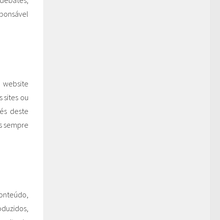
 debates,
ponsável
 website
 sites ou
vés deste
as sempre
conteúdo,
oduzidos,