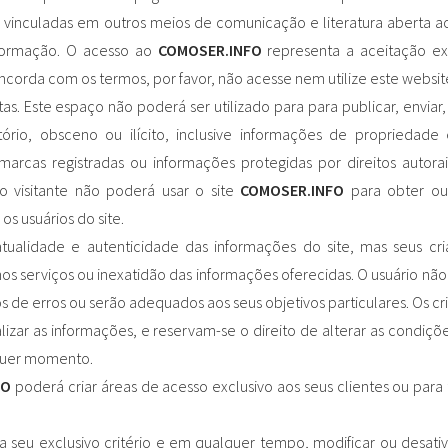
 vinculadas em outros meios de comunicação e literatura aberta a
informação. O acesso ao
COMOSER.INFO
representa a aceitação ex
oncorda com os termos, por favor, não acesse nem utilize este websit
tas. Este espaço não poderá ser utilizado para para publicar, enviar, 
rio, obsceno ou ilícito, inclusive informações de propriedade 
cas registradas ou informações protegidas por direitos autora
 o visitante não poderá usar o site
COMOSER.INFO
para obter ou 
os usuários do site.
alidade e autenticidade das informações do site, mas seus cri
os serviços ou inexatidão das informações oferecidas. O usuário não
s de erros ou serão adequados aos seus objetivos particulares. Os cr
r as informações, e reservam-se o direito de alterar as condiçõ
lquer momento.
FO
poderá criar áreas de acesso exclusivo aos seus clientes ou para 
 seu exclusivo critério e em qualquer tempo, modificar ou desativa