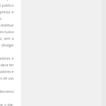
o público
pressa e
e.
distribuir
exclusiva
is, sem a
divulgar
adores e
 deve ter
iadores e
es de uso
terceiros
r o site,