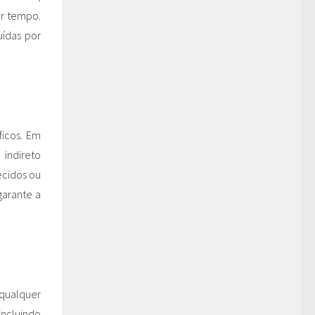
er tempo.
uídas por
ficos. Em
 indireto
ecidos ou
garante a
 qualquer
incluindo