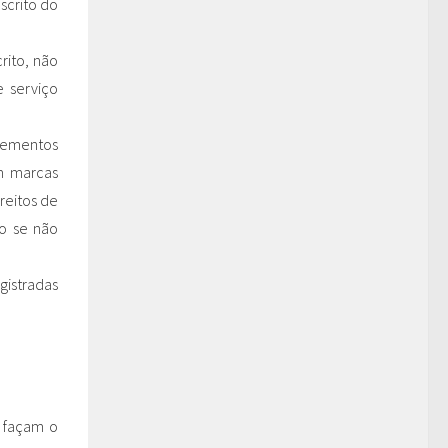
scrito do
rito, não
 serviço
lementos
em marcas
reitos de
o se não
gistradas
e façam o