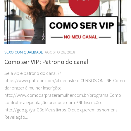
SEXO COM QUALIDADE
AGOSTO 26, 2018
Como ser VIP: Patrono do canal
Seja vip e patrono do canal ??
https://www.patreon.com/alinecastelo CURSOS ONLINE: Como
dar prazer à mulher Inscrição:
http://www.comodarprazeramulher.com.br/programa Como
controlar a ejaculação precoce com PNL Inscrição:
http://goo.gl/ysnG3d Meus livros: O que querem os homens
Revelação...