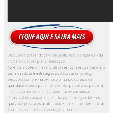
Descubra o prazer do sexo de qualidade, o prazer da vida
intima a dois com plena realização
Aprenda a obter o máximo de prazer com seu parceiro(a) a
partir das dicas e estratégias postadas aqui no blog.
Descubra como é maravilhoso o mundo do sexo de
qualidade e ainda por cima fazer seu parceiro ou parceira
ficar louco por você e não querer te deixar nunca.
Para você ter sexo de qualidade, existem alguns fatores
que você precisa estar atento(a). Entre eles podemos citar:
Aprenda a controlar a ejaculação precoce