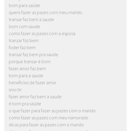
bom para saúde
quero fazer as pazes com meu marido
transar faz bem a saude
bom com saude
como fazer as pazes com a esposa
tranzar faz bem
foder faz bem
transar faz bem pra saude
porque transar é bom
fazer amor faz bem
bom para a saude
beneficios de fazer amor
srxo br
fazer amor faz bem a saude
é bom pra saúde
o que fazer para fazer as pazes com o marido
como fazer as pazes com meu namorado
dicas para fazer as pazes com o marido