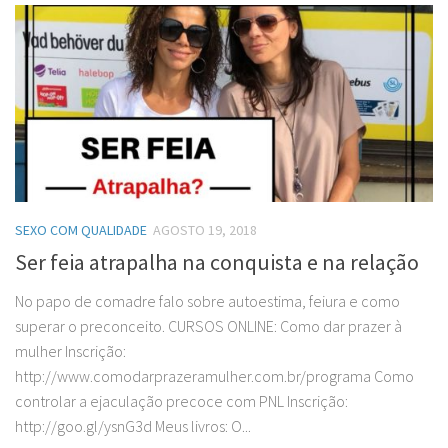
SEXO COM QUALIDADE
AGOSTO 19, 2018
Ser feia atrapalha na conquista e na relação
No papo de comadre falo sobre autoestima, feiura e como
superar o preconceito. CURSOS ONLINE: Como dar prazer à
mulher Inscrição:
http://www.comodarprazeramulher.com.br/programa Como
controlar a ejaculação precoce com PNL Inscrição:
http://goo.gl/ysnG3d Meus livros: O...