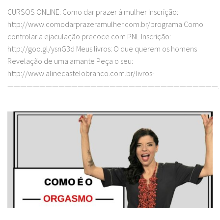
CURSOS ONLINE: Como dar prazer à mulher Inscrição:
http://www.comodarprazeramulher.com.br/programa Como
controlar a ejaculação precoce com PNL Inscrição:
http://goo.gl/ysnG3d Meus livros: O que querem os homens
Revelação de uma amante Peça o seu:
http://www.alinecastelobranco.com.br/livros-
—————————————————————————————————..