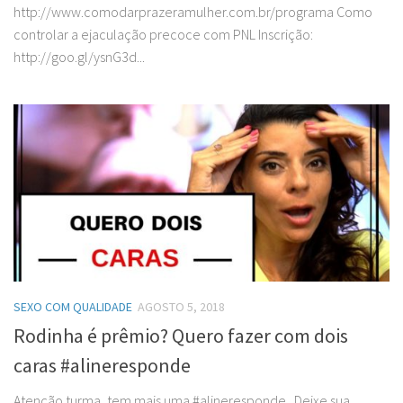
http://www.comodarprazeramulher.com.br/programa Como
controlar a ejaculação precoce com PNL Inscrição:
http://goo.gl/ysnG3d...
SEXO COM QUALIDADE
AGOSTO 5, 2018
Rodinha é prêmio? Quero fazer com dois
caras #alineresponde
Atenção turma, tem mais uma #alineresponde . Deixe sua