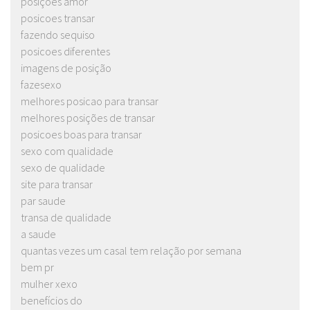
posições amor
posicoes transar
fazendo sequiso
posicoes diferentes
imagens de posição
fazesexo
melhores posicao para transar
melhores posições de transar
posicoes boas para transar
sexo com qualidade
sexo de qualidade
site para transar
par saude
transa de qualidade
a saude
quantas vezes um casal tem relação por semana
bem pr
mulher xexo
benefícios do