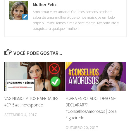
Mulher Feliz
Amo amar e ser amada! O que os homens precisam
saber de uma mulher é que somos mais que um belo
corpo ou rosto! Temos alma e sentimento. Respeite isto e
conquistará qualquer mulher!
VOCÊ PODE GOSTAR...
VAGINISMO: MITOS E VERDADES
?CARA ENROLADO | DEVO ME
#EP. 5 #alineresponde
DECLARAR??
#ConselhosAmorosos | Dora
SETEMBRO 4, 2017
Figueiredo
OUTUBRO 20, 2017