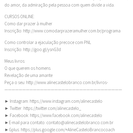
do amor, da admiração pela pessoa com quem divide a vida.
CURSOS ONLINE:
Como dar prazer à mulher
Inscrição: http://www.comodarprazeramulher.com.br/programa
Como controlar a ejaculação precoce com PNL
Inscrição: http://goo.gl/ysnG3d
Meus livros:
O que querem os homens
Revelação de uma amante
Peça o seu: http://www.alinecastelobranco.com.br/livros-
—————————————————————————————————
► Instagram: https://www.instagram.com/alinecastelo
► Twitter: https://twitter.com/alinecastelo_
► Facebook: https://www.facebook.com/alinecastelo
►E-mail para contato:
contato@alinecastelobranco.com.br
►Gplus: https://plus.google.com/+AlineCasteloBrancocoach