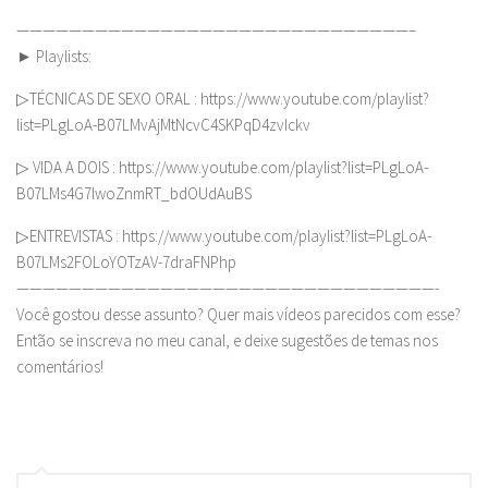
——————————————————————————————–
► Playlists:
▷TÉCNICAS DE SEXO ORAL : https://www.youtube.com/playlist?
list=PLgLoA-B07LMvAjMtNcvC4SKPqD4zvIckv
▷ VIDA A DOIS : https://www.youtube.com/playlist?list=PLgLoA-
B07LMs4G7lwoZnmRT_bdOUdAuBS
▷ENTREVISTAS : https://www.youtube.com/playlist?list=PLgLoA-
B07LMs2FOLoYOTzAV-7draFNPhp
————————————————————————————————-
Você gostou desse assunto? Quer mais vídeos parecidos com esse?
Então se inscreva no meu canal, e deixe sugestões de temas nos
comentários!