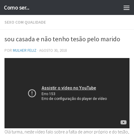
Como ser...
Skip to content
SEXO COM QUALIDADE
sou casada e não tenho tesão pelo marido
POR
MULHER FELIZ
·
AGOSTO 30, 2018
Olá turma, neste vídeo falo sobre a falta de amor próprio e do tesão,