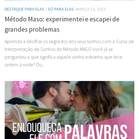
DESTAQUE PARA ELAS
/
SÓ PARA ELAS
MARÇO 13, 2023
Método Maso: experimentei e escapei de
grandes problemas
Aprenda a decifrar os segredos dos seus sonhos com o Curso de
Interpretação de Sonhos do Método MASO Você já se
perguntou o que significa aquele sonho estranho que teve
ontem à noite? Ou...