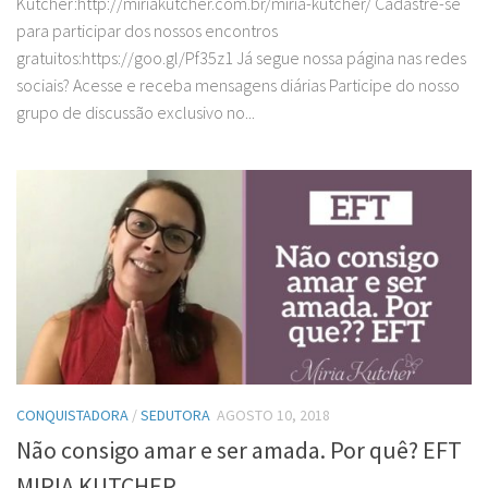
Kutcher:http://miriakutcher.com.br/miria-kutcher/ Cadastre-se
para participar dos nossos encontros
gratuitos:https://goo.gl/Pf35z1 Já segue nossa página nas redes
sociais? Acesse e receba mensagens diárias Participe do nosso
grupo de discussão exclusivo no...
CONQUISTADORA
/
SEDUTORA
AGOSTO 10, 2018
Não consigo amar e ser amada. Por quê? EFT
MIRIA KUTCHER