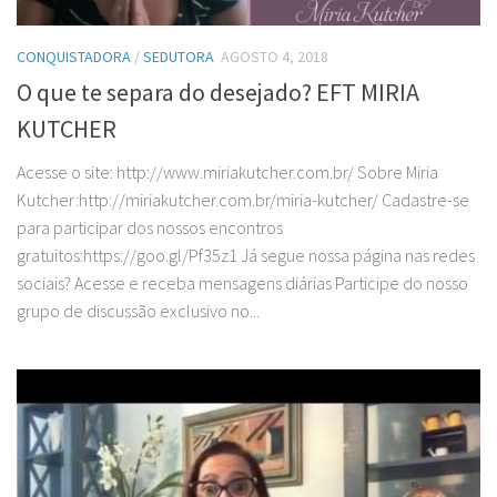
CONQUISTADORA
/
SEDUTORA
AGOSTO 4, 2018
O que te separa do desejado? EFT MIRIA
KUTCHER
Acesse o site: http://www.miriakutcher.com.br/ Sobre Miria
Kutcher:http://miriakutcher.com.br/miria-kutcher/ Cadastre-se
para participar dos nossos encontros
gratuitos:https://goo.gl/Pf35z1 Já segue nossa página nas redes
sociais? Acesse e receba mensagens diárias Participe do nosso
grupo de discussão exclusivo no...