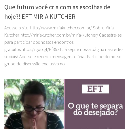
Que futuro você cria com as escolhas de
hoje?! EFT MIRIA KUTCHER
Acesse o site: http://www.miriakutcher.com.br/ Sobre Miria
Kutcher:http://miriakutcher.com.br/miria-kutcher/ Cadastre-se
para participar dos nossos encontros
gratuitos:https://goo.gl/Pf35z1 Já segue nossa página nas redes
sociais? Acesse e receba mensagens diárias Participe do nosso
grupo de discussão exclusivo no...