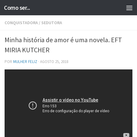
Como ser...
Skip to content
CONQUISTADORA
/
SEDUTORA
Minha história de amor é uma novela. EFT
MIRIA KUTCHER
POR
MULHER FELIZ
·
AGOSTO 25, 2018