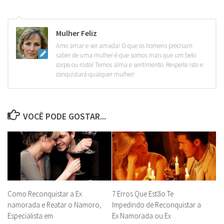
Mulher Feliz
Amo amar e ser amada! O que os homens precisam
saber de uma mulher é que somos mais que um belo
corpo ou rosto! Temos alma e sentimento. Respeite isto e
conquistará qualquer mulher!
VOCÊ PODE GOSTAR...
Como Reconquistar a Ex
7 Erros Que Estão Te
namorada e Reatar o Namoro,
Impedindo de Reconquistar a
Especialista em
Ex Namorada ou Ex