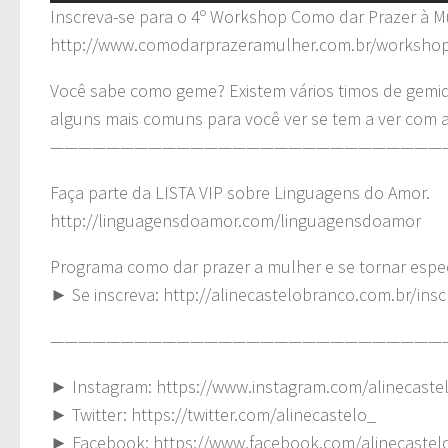
Inscreva-se para o 4º Workshop Como dar Prazer à Mu
http://www.comodarprazeramulher.com.br/worksho
Você sabe como geme? Existem vários timos de gemid
alguns mais comuns para você ver se tem a ver com 
————————————————————————————
Faça parte da LISTA VIP sobre Linguagens do Amor.
http://linguagensdoamor.com/linguagensdoamor
Programa como dar prazer a mulher e se tornar especi
► Se inscreva: http://alinecastelobranco.com.br/insc
————————————————————————————
► Instagram: https://www.instagram.com/alinecaste
► Twitter: https://twitter.com/alinecastelo_
► Facebook: https://www.facebook.com/alinecastel