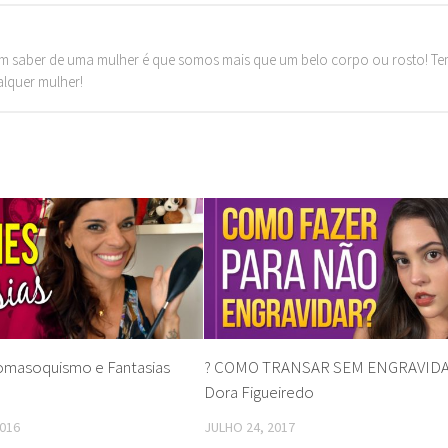
m saber de uma mulher é que somos mais que um belo corpo ou rosto! T
alquer mulher!
omasoquismo e Fantasias
? COMO TRANSAR SEM ENGRAVIDAR
Dora Figueiredo
016
JULHO 24, 2017