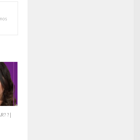
emos
? ? |