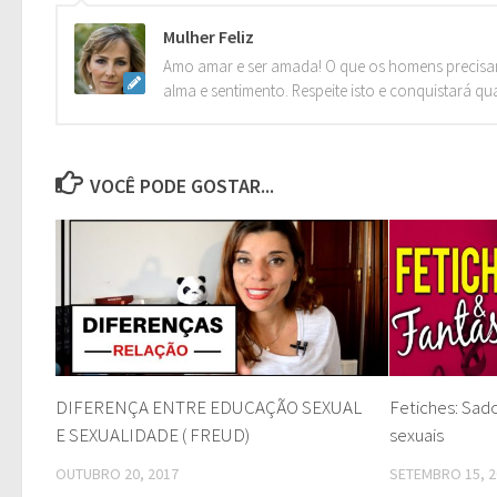
Mulher Feliz
Amo amar e ser amada! O que os homens precisa
alma e sentimento. Respeite isto e conquistará qu
VOCÊ PODE GOSTAR...
DIFERENÇA ENTRE EDUCAÇÃO SEXUAL
Fetiches: Sad
E SEXUALIDADE ( FREUD)
sexuais
OUTUBRO 20, 2017
SETEMBRO 15, 2