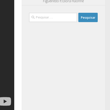
Figueiredo ft Ellora Haonne
Pesquisar
por: