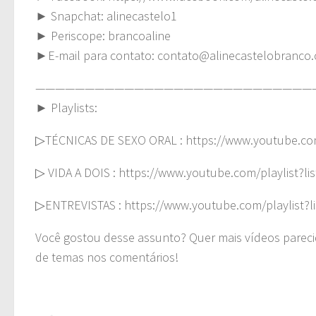
► Snapchat: alinecastelo1
► Periscope: brancoaline
►E-mail para contato:
contato@alinecastelobranco.
————————————————————————————
► Playlists:
▷TÉCNICAS DE SEXO ORAL : https://www.youtube.co
▷ VIDA A DOIS : https://www.youtube.com/playlis
▷ENTREVISTAS : https://www.youtube.com/playlist
Você gostou desse assunto? Quer mais vídeos pareci
de temas nos comentários!