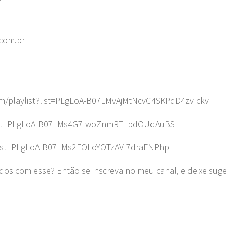
com.br
——–
m/playlist?list=PLgLoA-B07LMvAjMtNcvC4SKPqD4zvIckv
t?list=PLgLoA-B07LMs4G7lwoZnmRT_bdOUdAuBS
?list=PLgLoA-B07LMs2FOLoYOTzAV-7draFNPhp
dos com esse? Então se inscreva no meu canal, e deixe sug