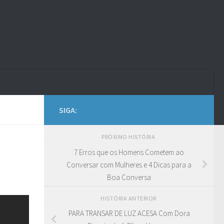
SIGA:
PRÓXIMO HISTÓRIA
7 Erros que os Homens Cometem ao
Conversar com Mulheres e 4 Dicas para a
Boa Conversa
HISTÓRIA ANTERIOR
PARA TRANSAR DE LUZ ACESA Com Dora