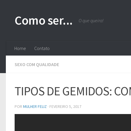
Skip to content
Como ser...
O que queira!
Home
Contato
SEXO COM QUALIDADE
TIPOS DE GEMIDOS: C
POR
MULHER FELIZ
·
FEVEREIRO 5, 2017