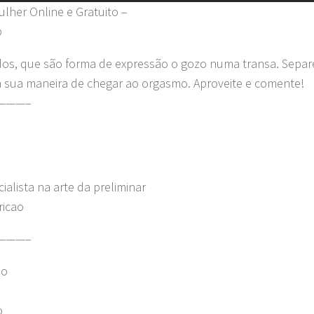
lher Online e Gratuito –
p
os, que são forma de expressão o gozo numa transa. Separ
a sua maneira de chegar ao orgasmo. Aproveite e comente!
———–
alista na arte da preliminar
ricao
———–
lo
o