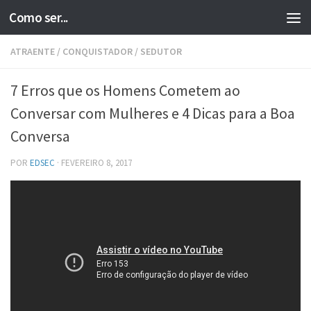
Como ser...
Skip to content
ATRAENTE
/
CONQUISTADOR
/
SEDUTOR
7 Erros que os Homens Cometem ao
Conversar com Mulheres e 4 Dicas para a Boa
Conversa
POR
EDSEC
·
FEVEREIRO 8, 2017