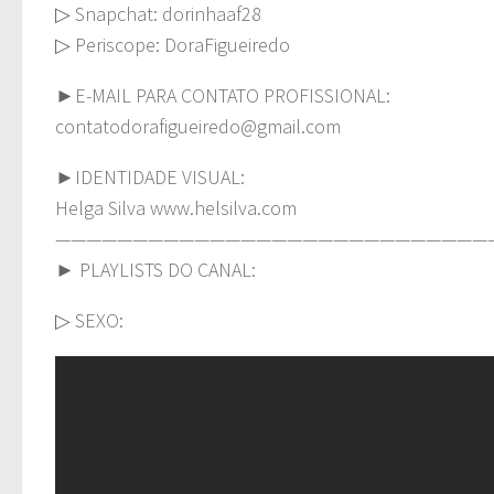
▷ Snapchat: dorinhaaf28
▷ Periscope: DoraFigueiredo
►E-MAIL PARA CONTATO PROFISSIONAL:
contatodorafigueiredo@gmail.com
►IDENTIDADE VISUAL:
Helga Silva www.helsilva.com
————————————————————————————
► PLAYLISTS DO CANAL:
▷ SEXO: