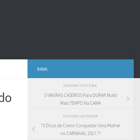
SIGA:
PRÓXIMO HISTÓRIA
do
5 VIAGRAS CASEIROS Para DURAR Muito
Mais TEMPO Na CAMA
HISTÓRIA ANTERIOR
?3 Dicas de Como Conquistar Uma Mulher
no CARNAVAL 2017.??