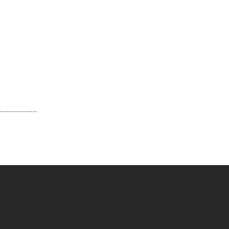
—————–