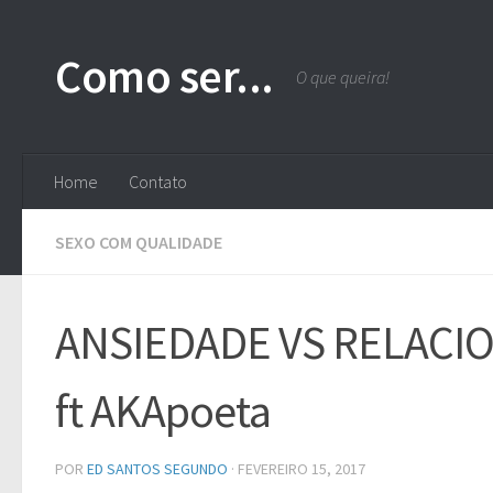
Skip to content
Como ser...
O que queira!
Home
Contato
SEXO COM QUALIDADE
ANSIEDADE VS RELACIO
ft AKApoeta
POR
ED SANTOS SEGUNDO
·
FEVEREIRO 15, 2017