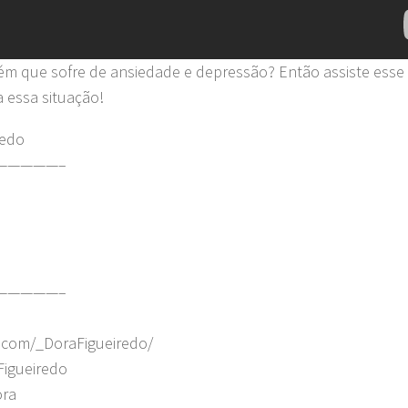
m que sofre de ansiedade e depressão? Então assiste esse
 essa situação!
redo
—————–
—————–
.com/_DoraFigueiredo/
Figueiredo
ora