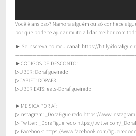
Você é ansioso? Namora alguém ou só conhece algué
por que pode te ajudar muito a lidar melhor com toda
► Se inscreva no meu canal: https://bit.ly/dorafiguei
————————————————————————————
►CÓDIGOS DE DESCONTO:
▷UBER: Dorafigueiredo
▷CABIFT: DORAF3
▷UBER EATS: eats-Dorafigueiredo
————————————————————————————
►ME SIGA POR AÍ:
▷Instagram: _DoraFigueiredo https://www.instagram
▷ Twitter: _DoraFigueiredo https://twitter.com/_Dora
▷ Facebook: https://www.facebook.com/figueiredod