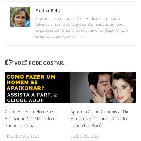
Mulher Feliz
Amo amar e ser amada! O que os homens precisam
saber de uma mulher é que somos mais que um belo
corpo ou rosto! Temos alma e sentimento. Respeite isto e
conquistará qualquer mulher!
VOCÊ PODE GOSTAR...
Como Fazer um Homem se
Aprenda Como Conquistar Um
Apaixonar Part 2 Método do
Homem Verdadeiro e Deixá-lo
Psicoemocional
Louco Por Você!
FEVEREIRO 5, 2016
JULHO 25, 2014