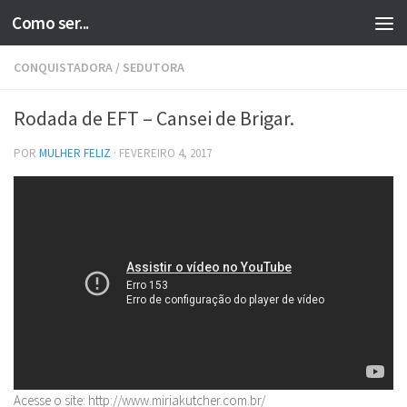
Como ser...
Skip to content
CONQUISTADORA
/
SEDUTORA
Rodada de EFT – Cansei de Brigar.
POR
MULHER FELIZ
·
FEVEREIRO 4, 2017
Acesse o site: http://www.miriakutcher.com.br/