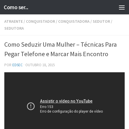
Como ser...
Skip to content
ATRAENTE
/
CONQUISTADOR
/
CONQUISTADORA
/
SEDUTOR
/
SEDUTORA
Como Seduzir Uma Mulher – Técnicas Para
Pegar Telefone e Marcar Mais Encontro
POR
EDSEC
·
OUTUBRO 18, 2015