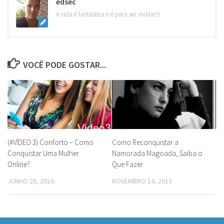
edsec
A vida é fantástica e é para ser vivida!!!!
VOCÊ PODE GOSTAR...
(#VÍDEO 3) Conforto – Como
Como Reconquistar a
Conquistar Uma Mulher
Namorada Magoada, Saiba o
Online?
Que Fazer
JUNHO 28, 2016
NOVEMBRO 14, 2013