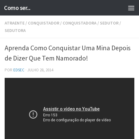
Como ser...
Skip to content
ATRAENTE
/
CONQUISTADOR
/
CONQUISTADORA
/
SEDUTOR
/
SEDUTORA
Aprenda Como Conquistar Uma Mina Depois
de Dizer Que Tem Namorado!
POR
EDSEC
·
JULHO 28, 2014