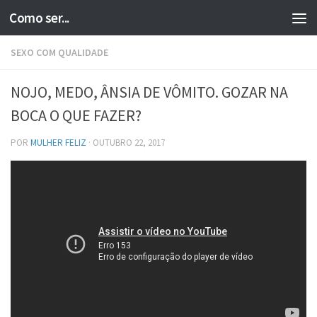
Como ser...
Skip to content
SEXO COM QUALIDADE
NOJO, MEDO, ÂNSIA DE VÔMITO. GOZAR NA
BOCA O QUE FAZER?
POR
MULHER FELIZ
·
OUTUBRO 22, 2017