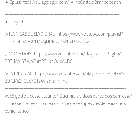
►Gplus: https://plus.google.com/+AlineCasteloBrancocoach
——————————————————————————————–
► Playlists:
▷TÉCNICAS DE SEXO ORAL : https://www.youtube.com/playlist?
list=PLgLoA-B07LMvAjMtNcvC4SKPqD4zvIckv
▷ VIDA A DOIS : https://www.youtube.com/playlist?list=PLgLoA-
B07LMs4G7lwoZnmRT_bdOUdAuBS
▷ENTREVISTAS : https://www.youtube.com/playlist?list=PLgLoA-
B07LMs2FOLoYOTzAV-7draFNPhp
————————————————————————————————-
Você gostou desse assunto? Quer mais vídeos parecidos com esse?
Então se inscreva no meu canal, e deixe sugestões de temas nos
comentários!