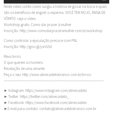
Neste vídeo conto como surgiu a história de gozar na boca e quais
são os benefícios de engolir o esperma. VOCÊ TEM NOJO, ÂNSIA DE
VÔMITO. veja o vídeo.
Workshop gratis. Como dar prazer à mulher
Inscrição: http://www.comodarprazeramulher.com.br/workshop
Como controlar a ejaculação precoce com PNL
Inscrição: http://goo.gl/ysnG3d
Meus livros:
O que querem os homens
Revelação de uma amante
Peça o seu: http://www.alinecastelobranco.com.br/livros-
—————————————————————————————————
► Instagram: https://www.instagram.com/alinecastelo
► Twitter: https://twitter.com/alinecastelo_
► Facebook: https://www.facebook.com/alinecastelo
►E-mail para contato:
contato@alinecastelobranco.com.br