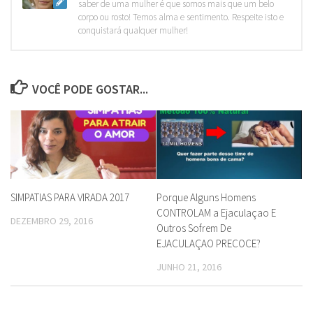
saber de uma mulher é que somos mais que um belo
corpo ou rosto! Temos alma e sentimento. Respeite isto e
conquistará qualquer mulher!
VOCÊ PODE GOSTAR...
SIMPATIAS PARA VIRADA 2017
Porque Alguns Homens
CONTROLAM a Ejaculaçao E
DEZEMBRO 29, 2016
Outros Sofrem De
EJACULAÇAO PRECOCE?
JUNHO 21, 2016