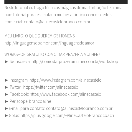
Neste tutorial eu trago técnicas mágicas de masturbação feminina
num tutorial para estimular a mulher a siririca com os dedos.
comercial:
contato@alinecastelobranco.com.br
——————————————————————————————-
MEU LIVRO: O QUE QUEREM OS HOMENS.
http://linguagensdoamor.com/linguagensdoamor
WORKSHOP GRATUITO COMO DAR PRAZER A MULHER?
► Se inscreva: http://comodarprazeramulher.com.br/workshop
———————————————————————————————–
► Instagram: https://www.instagram.com/alinecastelo
► Twitter: https://twitter.com/alinecastelo_
► Facebook: https://www.facebook.com/alinecastelo
► Periscope: brancoaline
►E-mail para contato:
contato@alinecastelobranco.com.br
►Gplus: https://plus.google.com/+AlineCasteloBrancocoach
——————————————————————————————–