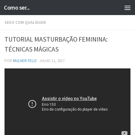
Como ser...
Skip to content
SEXO COM QUALIDADE
TUTORIAL MASTURBAÇÃO FEMININA:
TÉCNICAS MÁGICAS
POR
MULHER FELIZ
·
JULHO 11, 2017