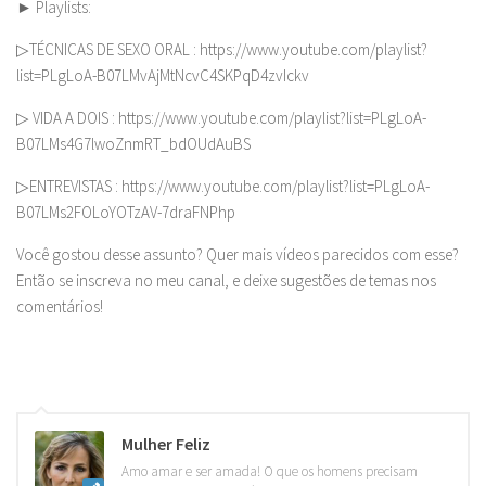
► Playlists:
▷TÉCNICAS DE SEXO ORAL : https://www.youtube.com/playlist?
list=PLgLoA-B07LMvAjMtNcvC4SKPqD4zvIckv
▷ VIDA A DOIS : https://www.youtube.com/playlist?list=PLgLoA-
B07LMs4G7lwoZnmRT_bdOUdAuBS
▷ENTREVISTAS : https://www.youtube.com/playlist?list=PLgLoA-
B07LMs2FOLoYOTzAV-7draFNPhp
Você gostou desse assunto? Quer mais vídeos parecidos com esse?
Então se inscreva no meu canal, e deixe sugestões de temas nos
comentários!
Mulher Feliz
Amo amar e ser amada! O que os homens precisam