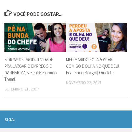
VOCÊ PODE GOSTAR...
5 DICAS DE PRODUTIVIDADE
MEU MARIDO FOI APOSTAR
PRA LARGAR O EMPREGO E
COMIGO E OLHA NO QUE DEU!
GANHAR MAIS! Feat Geronimo
Feat Erico Borgo | Omelete
Theml
NOVEMBRO 22, 2017
SETEMBRO 21, 2017
SIGA: