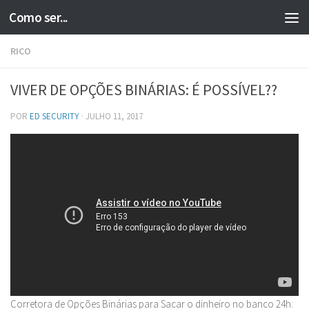
Como ser...
Skip to content
RICO
VIVER DE OPÇÕES BINÁRIAS: É POSSÍVEL??
POR
ED SECURITY
·
JULHO 11, 2017
Corretora de Opções Binárias para Sacar o dinheiro no banco 24h: