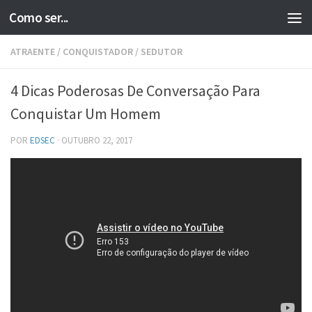
Como ser...
Skip to content
ATRAENTE
/
CONQUISTADOR
/
SEDUTOR
4 Dicas Poderosas De Conversação Para
Conquistar Um Homem
POR
EDSEC
·
OUTUBRO 22, 2017