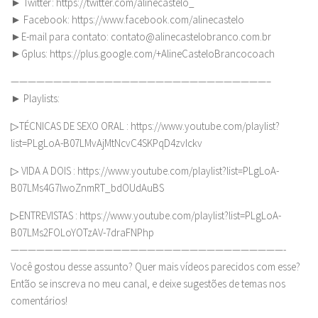
► Twitter: https://twitter.com/alinecastelo_
► Facebook: https://www.facebook.com/alinecastelo
►E-mail para contato:
contato@alinecastelobranco.com.br
►Gplus: https://plus.google.com/+AlineCasteloBrancocoach
——————————————————————————————–
► Playlists:
▷TÉCNICAS DE SEXO ORAL : https://www.youtube.com/playlist?
list=PLgLoA-B07LMvAjMtNcvC4SKPqD4zvIckv
▷ VIDA A DOIS : https://www.youtube.com/playlist?list=PLgLoA-
B07LMs4G7lwoZnmRT_bdOUdAuBS
▷ENTREVISTAS : https://www.youtube.com/playlist?list=PLgLoA-
B07LMs2FOLoYOTzAV-7draFNPhp
————————————————————————————————-
Você gostou desse assunto? Quer mais vídeos parecidos com esse?
Então se inscreva no meu canal, e deixe sugestões de temas nos
comentários!