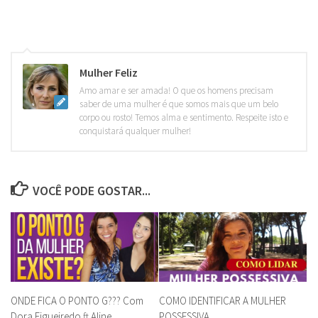
Mulher Feliz
Amo amar e ser amada! O que os homens precisam
saber de uma mulher é que somos mais que um belo
corpo ou rosto! Temos alma e sentimento. Respeite isto e
conquistará qualquer mulher!
VOCÊ PODE GOSTAR...
ONDE FICA O PONTO G??? Com
COMO IDENTIFICAR A MULHER
Dora Figueiredo ft Aline
POSSESSIVA