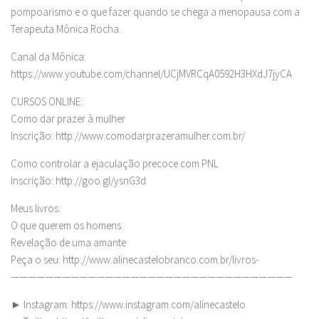
pompoarismo e o que fazer quando se chega a menopausa com a
Terapeuta Mônica Rocha.
Canal da Mônica:
https://www.youtube.com/channel/UCjMVRCqA0592H3HXdJ7jyCA
CURSOS ONLINE:
Como dar prazer à mulher
Inscrição: http://www.comodarprazeramulher.com.br/
Como controlar a ejaculação precoce com PNL
Inscrição: http://goo.gl/ysnG3d
Meus livros:
O que querem os homens
Revelação de uma amante
Peça o seu: http://www.alinecastelobranco.com.br/livros-
—————————————————————————————————
► Instagram: https://www.instagram.com/alinecastelo