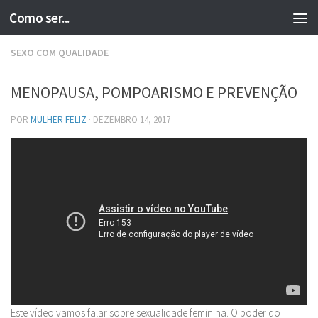
Como ser...
Skip to content
SEXO COM QUALIDADE
MENOPAUSA, POMPOARISMO E PREVENÇÃO
POR
MULHER FELIZ
·
DEZEMBRO 14, 2017
Este vídeo vamos falar sobre sexualidade feminina. O poder do