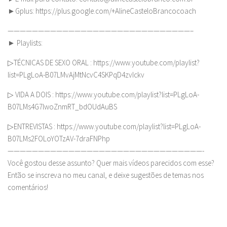
►Gplus: https://plus.google.com/+AlineCasteloBrancocoach
——————————————————————————————–
► Playlists:
▷TÉCNICAS DE SEXO ORAL : https://www.youtube.com/playlist?
list=PLgLoA-B07LMvAjMtNcvC4SKPqD4zvIckv
▷ VIDA A DOIS : https://www.youtube.com/playlist?list=PLgLoA-
B07LMs4G7lwoZnmRT_bdOUdAuBS
▷ENTREVISTAS : https://www.youtube.com/playlist?list=PLgLoA-
B07LMs2FOLoYOTzAV-7draFNPhp
————————————————————————————————-
Você gostou desse assunto? Quer mais vídeos parecidos com esse?
Então se inscreva no meu canal, e deixe sugestões de temas nos
comentários!