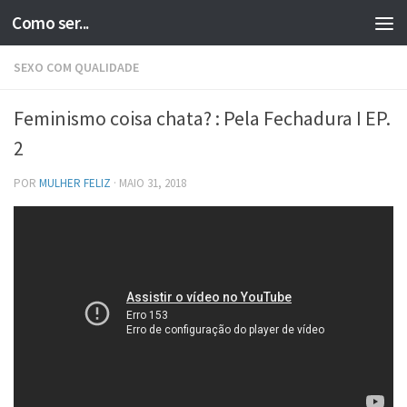
Como ser...
Skip to content
SEXO COM QUALIDADE
Feminismo coisa chata? : Pela Fechadura I EP.
2
POR
MULHER FELIZ
·
MAIO 31, 2018