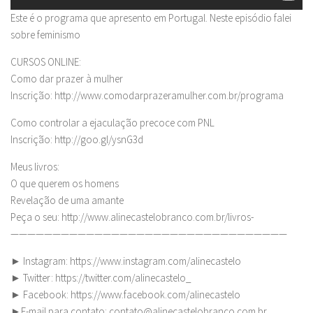
Este é o programa que apresento em Portugal. Neste episódio falei
sobre feminismo
CURSOS ONLINE:
Como dar prazer à mulher
Inscrição: http://www.comodarprazeramulher.com.br/programa
Como controlar a ejaculação precoce com PNL
Inscrição: http://goo.gl/ysnG3d
Meus livros:
O que querem os homens
Revelação de uma amante
Peça o seu: http://www.alinecastelobranco.com.br/livros-
—————————————————————————————————
► Instagram: https://www.instagram.com/alinecastelo
► Twitter: https://twitter.com/alinecastelo_
► Facebook: https://www.facebook.com/alinecastelo
►E-mail para contato:
contato@alinecastelobranco.com.br