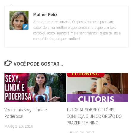
Mulher Feliz
Amo amar e ser amada! O que os homens precisam
saber de uma mulher é que somos mais que um belo
corpo ou rosto! Temos alma e sentimento. Respeite isto e
conquistará qualquer mulher!
VOCÊ PODE GOSTAR...
Você mais Sexy, Linda e
TUTORIAL SOBRE CLITÓRIS:
Poderosa!
CONHEÇA O ÚNICO ÓRGÃO DO
PRAZER FEMININO
MARÇO 20, 2016
JUNHO 24, 2017