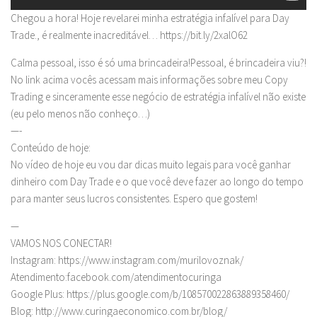
Chegou a hora! Hoje revelarei minha estratégia infalível para Day
Trade., é realmente inacreditável… https://bit.ly/2xalO62
Calma pessoal, isso é só uma brincadeira!Pessoal, é brincadeira viu?!
No link acima vocês acessam mais informações sobre meu Copy
Trading e sinceramente esse negócio de estratégia infalível não existe
(eu pelo menos não conheço…)
—-
Conteúdo de hoje:
No vídeo de hoje eu vou dar dicas muito legais para você ganhar
dinheiro com Day Trade e o que você deve fazer ao longo do tempo
para manter seus lucros consistentes. Espero que gostem!
—
VAMOS NOS CONECTAR!
Instagram: https://www.instagram.com/murilovoznak/
Atendimento:facebook.com/atendimentocuringa
Google Plus: https://plus.google.com/b/108570022863889358460/
Blog: http://www.curingaeconomico.com.br/blog/