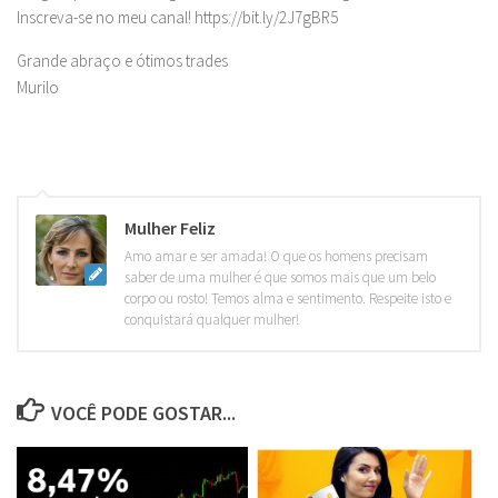
Inscreva-se no meu canal! https://bit.ly/2J7gBR5
Grande abraço e ótimos trades
Murilo
Mulher Feliz
Amo amar e ser amada! O que os homens precisam
saber de uma mulher é que somos mais que um belo
corpo ou rosto! Temos alma e sentimento. Respeite isto e
conquistará qualquer mulher!
VOCÊ PODE GOSTAR...