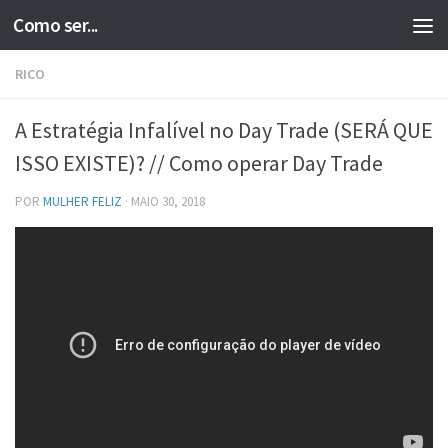
Como ser...
Skip to content
RICO
A Estratégia Infalível no Day Trade (SERÁ QUE
ISSO EXISTE)? // Como operar Day Trade
POR
MULHER FELIZ
·
MAIO 30, 2018