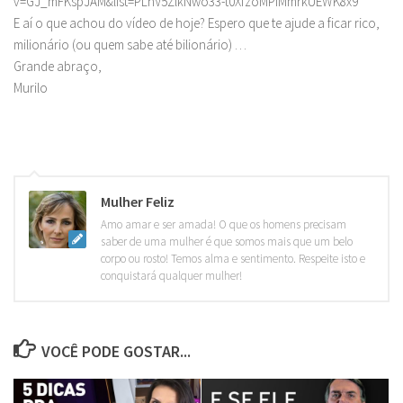
v=GJ_mFKspJAM&list=PLhV5ZlkNwo33-t0XfzoMPIMmrkUEWK8x9
E aí o que achou do vídeo de hoje? Espero que te ajude a ficar rico,
milionário (ou quem sabe até bilionário) …
Grande abraço,
Murilo
Mulher Feliz
Amo amar e ser amada! O que os homens precisam
saber de uma mulher é que somos mais que um belo
corpo ou rosto! Temos alma e sentimento. Respeite isto e
conquistará qualquer mulher!
VOCÊ PODE GOSTAR...