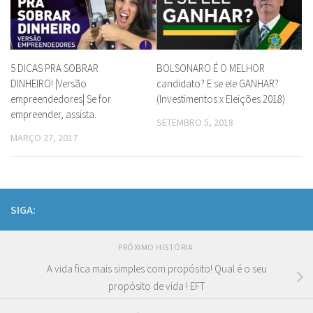
5 DICAS PRA SOBRAR
BOLSONARO É O MELHOR
DINHEIRO! |Versão
candidato? E se ele GANHAR?
empreendedores| Se for
(Investimentos x Eleições 2018)
empreender, assista.
SETEMBRO 5, 2018
MARÇO 27, 2017
SIGA:
PRÓXIMO HISTÓRIA
A vida fica mais simples com propósito! Qual é o seu
propósito de vida ! EFT