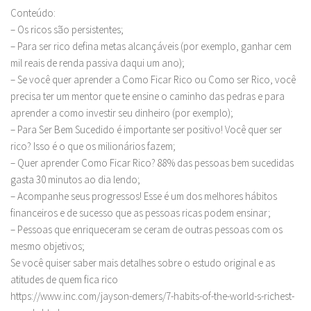
Conteúdo:
– Os ricos são persistentes;
– Para ser rico defina metas alcançáveis (por exemplo, ganhar cem
mil reais de renda passiva daqui um ano);
– Se você quer aprender a Como Ficar Rico ou Como ser Rico, você
precisa ter um mentor que te ensine o caminho das pedras e para
aprender a como investir seu dinheiro (por exemplo);
– Para Ser Bem Sucedido é importante ser positivo! Você quer ser
rico? Isso é o que os milionários fazem;
– Quer aprender Como Ficar Rico? 88% das pessoas bem sucedidas
gasta 30 minutos ao dia lendo;
– Acompanhe seus progressos! Esse é um dos melhores hábitos
financeiros e de sucesso que as pessoas ricas podem ensinar;
– Pessoas que enriqueceram se ceram de outras pessoas com os
mesmo objetivos;
Se você quiser saber mais detalhes sobre o estudo original e as
atitudes de quem fica rico
https://www.inc.com/jayson-demers/7-habits-of-the-world-s-richest-