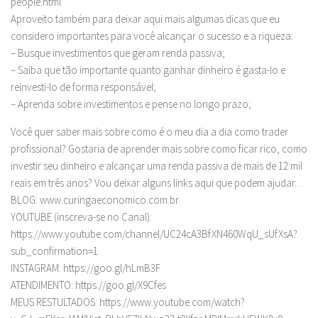
people.html
Aproveito também para deixar aqui mais algumas dicas que eu
considero importantes para você alcançar o sucesso e a riqueza:
– Busque investimentos que geram renda passiva;
– Saiba que tão importante quanto ganhar dinheiro é gasta-lo e
reinvesti-lo de forma responsável;
– Aprenda sobre investimentos e pense no longo prazo;
Você quer saber mais sobre como é o meu dia a dia como trader
profissional? Gostaria de aprender mais sobre como ficar rico, como
investir seu dinheiro e alcançar uma renda passiva de mais de 12 mil
reais em três anos? Vou deixar alguns links aqui que podem ajudar…
BLOG: www.curingaeconomico.com.br
YOUTUBE (inscreva-se no Canal):
https://www.youtube.com/channel/UC24cA3BfXN460WqU_sUfXsA?
sub_confirmation=1
INSTAGRAM: https://goo.gl/hLmB3F
ATENDIMENTO: https://goo.gl/X9Cfes
MEUS RESTULTADOS: https://www.youtube.com/watch?