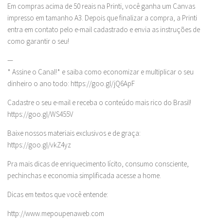
Em compras acima de 50 reais na Printi, você ganha um Canvas
impresso em tamanho A3. Depois que finalizar a compra, a Printi
entra em contato pelo e-mail cadastrado e envia as instruções de
como garantir o seu!
—
* Assine o Canal!* e saiba como economizar e multiplicar o seu
dinheiro o ano todo: https://goo.gl/jQ6ApF
Cadastre o seu e-mail e receba o conteúdo mais rico do Brasil!
https://goo.gl/WS455V
Baixe nossos materiais exclusivos e de graça:
https://goo.gl/vkZ4yz
Pra mais dicas de enriquecimento lícito, consumo consciente,
pechinchas e economia simplificada acesse a home.
Dicas em textos que você entende:
http://www.mepoupenaweb.com