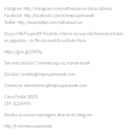
Instagram: http://instagram.com/nathaliaarcuri (dicas diárias)
Facebook: http://facebook.com.br/mepoupenaweb
Twitter: http://www.twitter.com/nathaliaarcuri
Ouça o Me Poupe 89! Tocando o terror na sua vida financeira todas
as segundas – às 9hs da manhã na Rádio Rock:
https://goo.gl/37kFRp
Tem mais dúvida? Comente aqui ou mande email!
Dúvidas:
contato@mepoupenaweb.com
Comercial:
atendimento@mepoupenaweb.com
Caixa Postal: 28235
CEP: 01234-970
Receba as nossas mensagens através do telegram:
http://t.me/mepoupenaweb