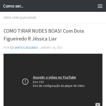
Como ser...
Skip to content
SEXO COM QUALIDADE
COMO TIRAR NUDES BOAS! Com Dora
Figueiredo ft Jéssica Liar
POR
ED SANTOS SEGUNDO
·
JANEIRO 26, 2017