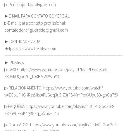
▷ Periscope: DoraFigueiredo
►E-MAIL PARA CONTATO COMERCIAL:
▷E-mail para contato profissional:
contatodorafigueiredo@gmail.com
►IDENTIDADE VISUAL:
Helga Silva www.helsilva.com
—————————————————————————————————–
► Playlists:
▷ SEXO: https://www.youtube.com/playlist?list=PLGoq3u3-
Z3rEikUQae4tr_fo3HMW2WnY3
▷ RELACIONAMENTO: https://www.youtube.com/watch?
v=ZGbUFHGKRss&list=PLGoq3u3-Z3rFSxMmPenXUpuS0xgbGa75X
▷PAQUERA: https://www.youtube.com/playlist?list=PLGoq3u3-
Z3rGVUk-bK4g8GFq_3VGsH04u
▷ Dora VLOG: https://www.youtube.com/playlist?list=PLGoq3u3-