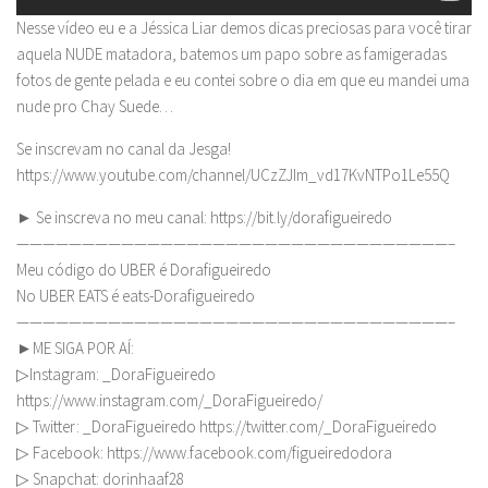
Nesse vídeo eu e a Jéssica Liar demos dicas preciosas para você tirar
aquela NUDE matadora, batemos um papo sobre as famigeradas
fotos de gente pelada e eu contei sobre o dia em que eu mandei uma
nude pro Chay Suede…
Se inscrevam no canal da Jesga!
https://www.youtube.com/channel/UCzZJIm_vd17KvNTPo1Le55Q
► Se inscreva no meu canal: https://bit.ly/dorafigueiredo
—————————————————————————————————–
Meu código do UBER é Dorafigueiredo
No UBER EATS é eats-Dorafigueiredo
—————————————————————————————————–
►ME SIGA POR AÍ:
▷Instagram: _DoraFigueiredo
https://www.instagram.com/_DoraFigueiredo/
▷ Twitter: _DoraFigueiredo https://twitter.com/_DoraFigueiredo
▷ Facebook: https://www.facebook.com/figueiredodora
▷ Snapchat: dorinhaaf28