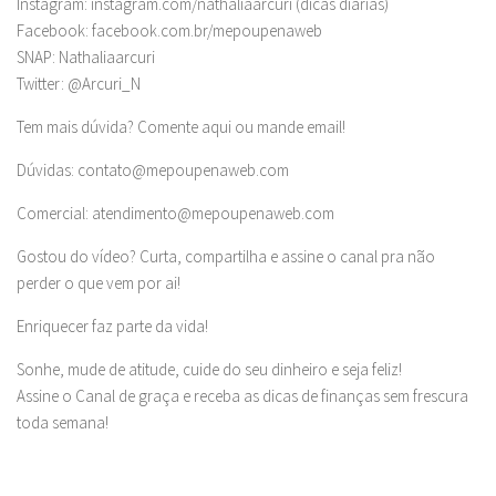
Instagram: instagram.com/nathaliaarcuri (dicas diárias)
Facebook: facebook.com.br/mepoupenaweb
SNAP: Nathaliaarcuri
Twitter: @Arcuri_N
Tem mais dúvida? Comente aqui ou mande email!
Dúvidas:
contato@mepoupenaweb.com
Comercial:
atendimento@mepoupenaweb.com
Gostou do vídeo? Curta, compartilha e assine o canal pra não
perder o que vem por ai!
Enriquecer faz parte da vida!
Sonhe, mude de atitude, cuide do seu dinheiro e seja feliz!
Assine o Canal de graça e receba as dicas de finanças sem frescura
toda semana!