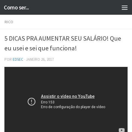
Como ser...
Skip to content
RICO
5 DICAS PRA AUMENTAR SEU SALÁRIO! Que
eu usei e sei que funciona!
POR
EDSEC
·
JANEIRO 26, 2017