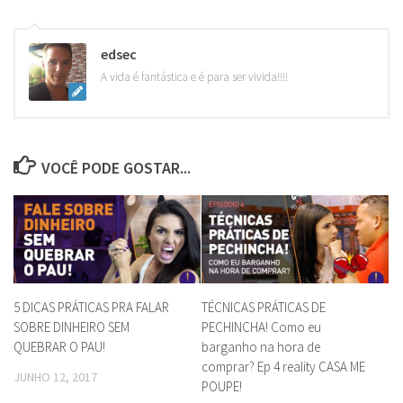
edsec
A vida é fantástica e é para ser vivida!!!!
VOCÊ PODE GOSTAR...
5 DICAS PRÁTICAS PRA FALAR
TÉCNICAS PRÁTICAS DE
SOBRE DINHEIRO SEM
PECHINCHA! Como eu
QUEBRAR O PAU!
barganho na hora de
comprar? Ep 4 reality CASA ME
JUNHO 12, 2017
POUPE!