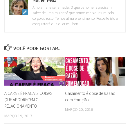
Mulher Feliz
Amo amar e ser amada! O que os homens precisam
saber de uma mulher é que somos mais que um belo
corpo ou rosto! Temos alma e sentimento. Respeite isto e
conquistará qualquer mulher!
VOCÊ PODE GOSTAR...
A CARNE É FRACA: 3 COISAS
Casamento é dose de Razão
QUE APODRECEM O
com Emoção
RELACIONAMENTO
MARÇO 20, 2016
MARÇO 19, 2017