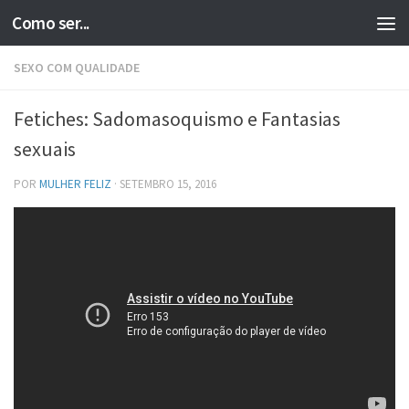
Como ser...
Skip to content
SEXO COM QUALIDADE
Fetiches: Sadomasoquismo e Fantasias
sexuais
POR
MULHER FELIZ
·
SETEMBRO 15, 2016