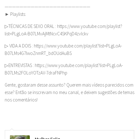
———————————————————————
► Playlists:
▷TÉCNICAS DE SEXO ORAL : https://www.youtube.com/playlist?
list=PLgLoA-B07LMvAjMtNcvC4SKPqD4zvIckv
▷ VIDA A DOIS : https://www.youtube.com/playlist?list=PLgLoA-
B07LMs4G7lwoZnmRT_bdOUdAuBS
▷ENTREVISTAS : https://www.youtube.com/playlist?list=PLgLoA-
B07LMs2FOLoYOTzAV-7draFNPhp
Gente, gostaram desse assunto? Querem mais vídeos parecidos com
esse? Então se inscrevam no meu canal, e deixem sugestões de temas
nos comentários!