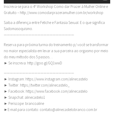
Inscreva-se para o 4º Workshop Como dar Prazer à Mulher Online e
Gratuito – http://www.comodarprazeramulher.com.br/workshop
Saiba a diferença entre Fetiche e Fantasia Sexual. E o que significa
Sadomasoquismo.
———————————————————————
Reserva para próxima turma do treinamento p/ você se transformar
no maior especialista em levar a sua parceira ao orgasmo por meio
do meu método dos 5 passos…
► Se inscreva: http://goo.gl/GQ1wwD
———————————————————————
► Instagram: https://www.instagram.com/alinecastelo
► Twitter: https://twitter.com/alinecastelo_
► Facebook: https://www.facebook.com/alinecastelo
► Snapchat: alinecastelo1
► Periscope: brancoaline
►E-mail para contato:
contato@alinecastelobranco.com.br