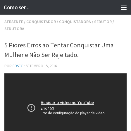
Como ser...
Skip to content
ATRAENTE
/
CONQUISTADOR
/
CONQUISTADORA
/
SEDUTOR
/
SEDUTORA
5 Piores Erros ao Tentar Conquistar Uma
Mulher e Não Ser Rejeitado.
POR
EDSEC
·
SETEMBRO 15, 2016