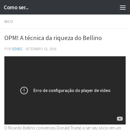
Como ser...
Skip to content
RICO
OPM! A técnica da riqueza do Bellino
POR
EDSEC
·
SETEMBRO 15, 2016
O Ricardo Bellino convenceu Donald Trump a ser seu sócio em um