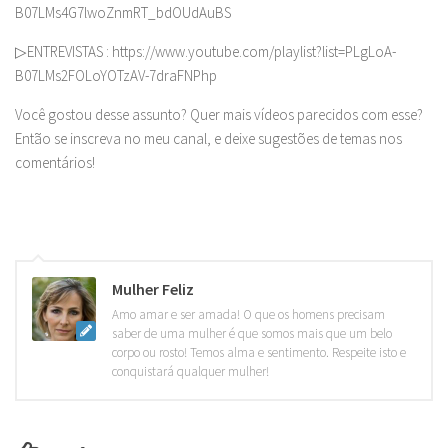
B07LMs4G7lwoZnmRT_bdOUdAuBS
▷ENTREVISTAS : https://www.youtube.com/playlist?list=PLgLoA-
B07LMs2FOLoYOTzAV-7draFNPhp
Você gostou desse assunto? Quer mais vídeos parecidos com esse?
Então se inscreva no meu canal, e deixe sugestões de temas nos
comentários!
Mulher Feliz
Amo amar e ser amada! O que os homens precisam
saber de uma mulher é que somos mais que um belo
corpo ou rosto! Temos alma e sentimento. Respeite isto e
conquistará qualquer mulher!