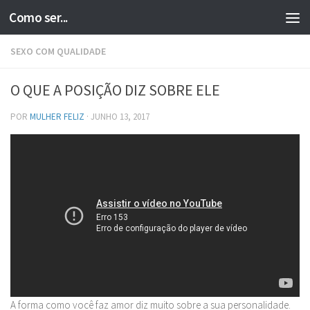
Como ser...
Skip to content
SEXO COM QUALIDADE
O QUE A POSIÇÃO DIZ SOBRE ELE
POR
MULHER FELIZ
·
JUNHO 13, 2017
A forma como você faz amor diz muito sobre a sua personalidade.