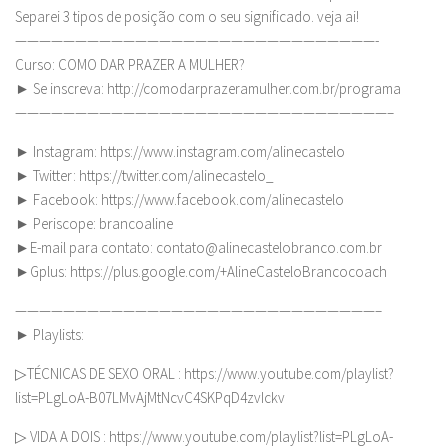
Separei 3 tipos de posição com o seu significado. veja ai!
——————————————————————————————-
Curso: COMO DAR PRAZER A MULHER?
► Se inscreva: http://comodarprazeramulher.com.br/programa
———————————————————————————————–
► Instagram: https://www.instagram.com/alinecastelo
► Twitter: https://twitter.com/alinecastelo_
► Facebook: https://www.facebook.com/alinecastelo
► Periscope: brancoaline
►E-mail para contato:
contato@alinecastelobranco.com.br
►Gplus: https://plus.google.com/+AlineCasteloBrancocoach
——————————————————————————————–
► Playlists:
▷TÉCNICAS DE SEXO ORAL : https://www.youtube.com/playlist?
list=PLgLoA-B07LMvAjMtNcvC4SKPqD4zvIckv
▷ VIDA A DOIS : https://www.youtube.com/playlist?list=PLgLoA-