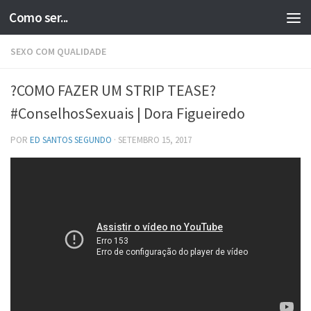
Como ser...
Skip to content
SEXO COM QUALIDADE
?COMO FAZER UM STRIP TEASE?
#ConselhosSexuais | Dora Figueiredo
POR
ED SANTOS SEGUNDO
·
SETEMBRO 15, 2017