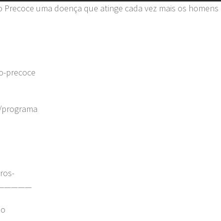
ão Precoce uma doença que atinge cada vez mais os homens
o-precoce
r/programa
ros-
—————
lo