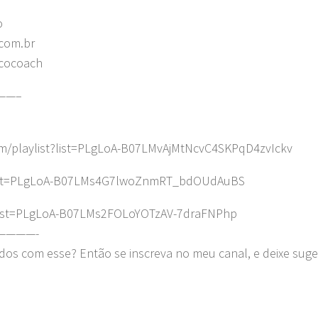
o
com.br
ncocoach
——–
m/playlist?list=PLgLoA-B07LMvAjMtNcvC4SKPqD4zvIckv
t?list=PLgLoA-B07LMs4G7lwoZnmRT_bdOUdAuBS
?list=PLgLoA-B07LMs2FOLoYOTzAV-7draFNPhp
————-
dos com esse? Então se inscreva no meu canal, e deixe sug