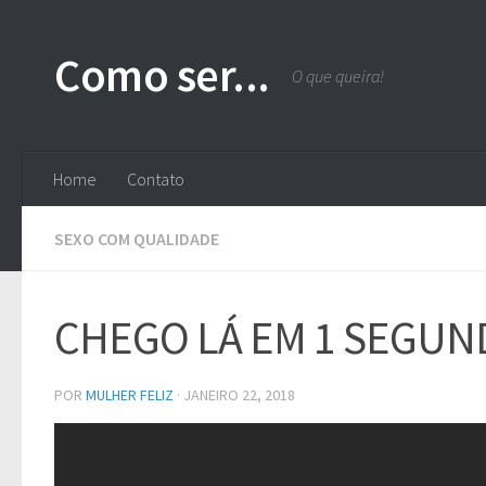
Skip to content
Como ser...
O que queira!
Home
Contato
SEXO COM QUALIDADE
CHEGO LÁ EM 1 SEGUND
POR
MULHER FELIZ
·
JANEIRO 22, 2018