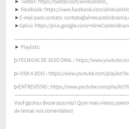
► Twitter: https://twitter.com/alinecastelo_
► Facebook: https://www.facebook.com/alinecastel
►E-mail para contato:
contato@alinecastelobranco.
►Gplus: https://plus.google.com/+AlineCasteloBra
————————————————————————————
► Playlists:
▷TÉCNICAS DE SEXO ORAL : https://www.youtube.co
▷ VIDA A DOIS : https://www.youtube.com/playlis
▷ENTREVISTAS : https://www.youtube.com/playlist
————————————————————————————
Você gostou desse assunto? Quer mais vídeos pareci
de temas nos comentários!