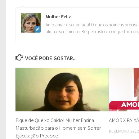
Mulher Feliz
Amo amar e ser amada! O que os homens precisa
alma e sentimento. Respeite isto e conquistará qu
VOCÊ PODE GOSTAR...
Fique de Queixo Caído! Mulher Ensina
AMOR X PAIX
Masturbação para o Homem sem Sofrer
DEZEMBRO 27, 
Ejaculação Precoce!