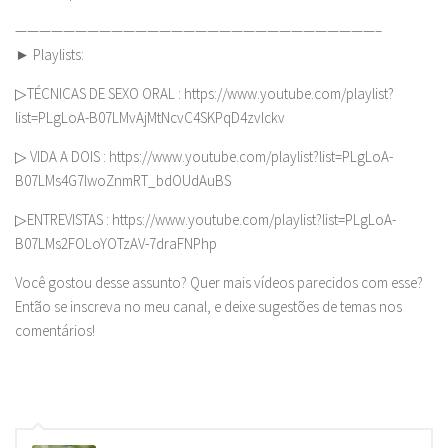
——————————————————————————————–
► Playlists:
▷TÉCNICAS DE SEXO ORAL : https://www.youtube.com/playlist?
list=PLgLoA-B07LMvAjMtNcvC4SKPqD4zvIckv
▷ VIDA A DOIS : https://www.youtube.com/playlist?list=PLgLoA-
B07LMs4G7lwoZnmRT_bdOUdAuBS
▷ENTREVISTAS : https://www.youtube.com/playlist?list=PLgLoA-
B07LMs2FOLoYOTzAV-7draFNPhp
Você gostou desse assunto? Quer mais vídeos parecidos com esse?
Então se inscreva no meu canal, e deixe sugestões de temas nos
comentários!