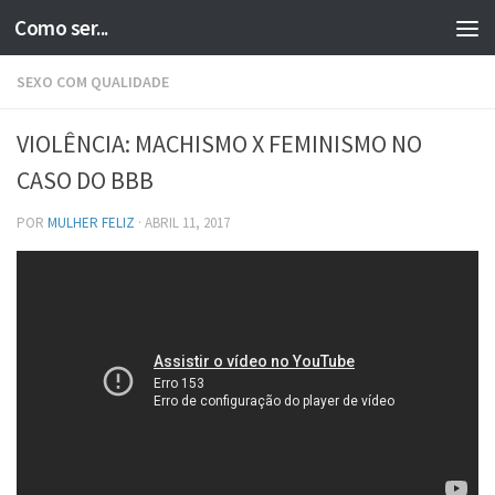
Como ser...
Skip to content
SEXO COM QUALIDADE
VIOLÊNCIA: MACHISMO X FEMINISMO NO
CASO DO BBB
POR
MULHER FELIZ
·
ABRIL 11, 2017