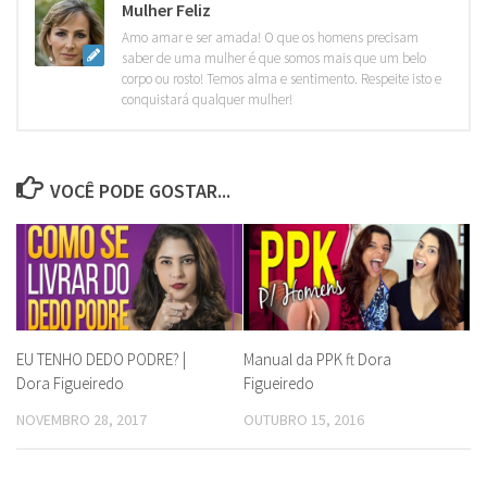
Mulher Feliz
Amo amar e ser amada! O que os homens precisam
saber de uma mulher é que somos mais que um belo
corpo ou rosto! Temos alma e sentimento. Respeite isto e
conquistará qualquer mulher!
VOCÊ PODE GOSTAR...
EU TENHO DEDO PODRE? |
Manual da PPK ft Dora
Dora Figueiredo
Figueiredo
NOVEMBRO 28, 2017
OUTUBRO 15, 2016