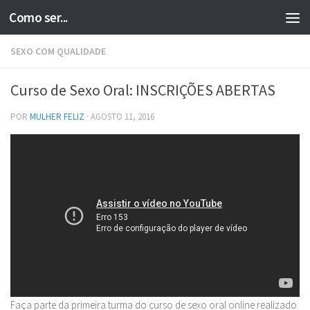
Como ser...
Skip to content
SEXO COM QUALIDADE
Curso de Sexo Oral: INSCRIÇÕES ABERTAS
POR
MULHER FELIZ
·
AGOSTO 11, 2016
Faça parte da primeira turma do curso de sexo oral online realizado