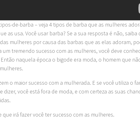
ipos-de-barba – veja 4 tipos de barba que as mulheres ado
que as usa. Você usar barba? Se a sua resposta é não, saiba
ndas mulheres por causa das barbas que as elas adoram, p
ia um tremendo sucesso com as mulheres, você deve conhe
. Então naquela época o bigode era moda, o homem que nã
 mulheres.
azem o maior sucesso com a mulherada. E se você utiliza o f
e dizer, você está fora de moda, e com certeza as suas chan
idas.
e que irá fazer você ter sucesso com as mulheres.