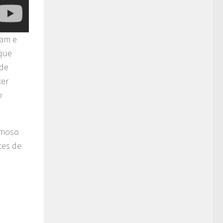
ram e
 que
ode
cer
o
amoso
ces de