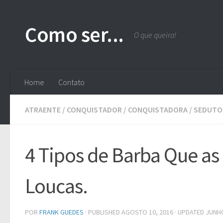
Skip to content
Como ser...
O que queira!
Home
Contato
ATRAENTE
/
CONQUISTADOR
/
CONQUISTADORA
/
SEDUTO
4 Tipos de Barba Que a
Loucas.
POR
FRANK GUEDES
· PUBLISHED
AGOSTO 10, 2016
· UPDATED
JUNHO