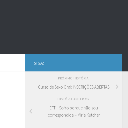
SIGA:
PRÓXIMO HISTÓRIA
Curso de Sexo Oral: INSCRIÇÕES ABERTAS
HISTÓRIA ANTERIOR
EFT – Sofro porque não sou
correspondida – Miria Kutcher