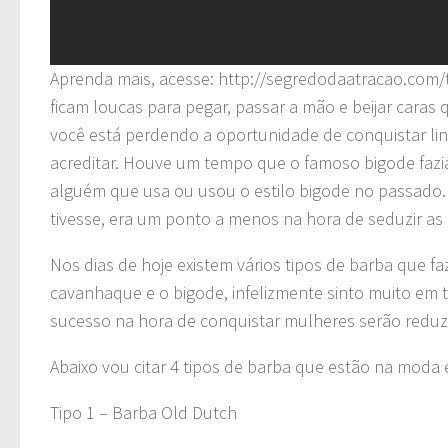
Aprenda mais, acesse: http://segredodaatracao.com/t
ficam loucas para pegar, passar a mão e beijar caras 
você está perdendo a oportunidade de conquistar li
acreditar. Houve um tempo que o famoso bigode faz
alguém que usa ou usou o estilo bigode no passado
tivesse, era um ponto a menos na hora de seduzir as
Nos dias de hoje existem vários tipos de barba que f
cavanhaque e o bigode, infelizmente sinto muito em t
sucesso na hora de conquistar mulheres serão reduz
Abaixo vou citar 4 tipos de barba que estão na moda 
Tipo 1 – Barba Old Dutch