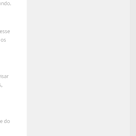
undo.
 esse
 os
isar
s,
te do