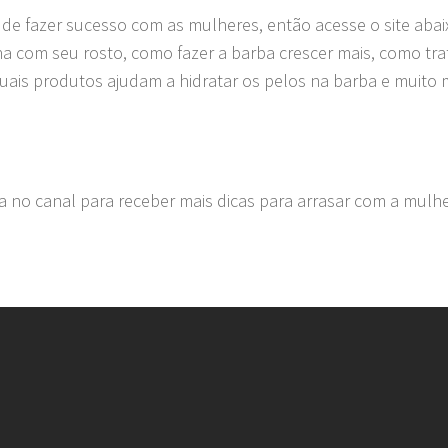
de fazer sucesso com as mulheres, então acesse o site abaix
a com seu rosto, como fazer a barba crescer mais, como tra
quais produtos ajudam a hidratar os pelos na barba e muito 
a no canal para receber mais dicas para arrasar com a mulh