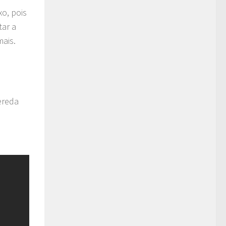
o, pois
tar a
mais.
ereda