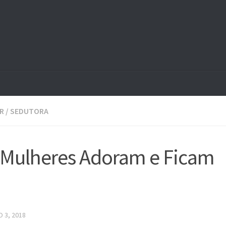
R
/
SEDUTORA
s Mulheres Adoram e Ficam
 3, 2018