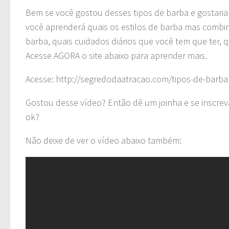
Bem se você gostou desses tipos de barba e gostaria 
você aprenderá quais os estilos de barba mas combin
barba, quais cuidados diários que você tem que ter, 
Acesse AGORA o site abaixo para aprender mais.
Acesse: http://segredodaatracao.com/tipos-de-barba
Gostou desse vídeo? Então dê um joinha e se inscrev
ok?
Não deixe de ver o vídeo abaixo também: