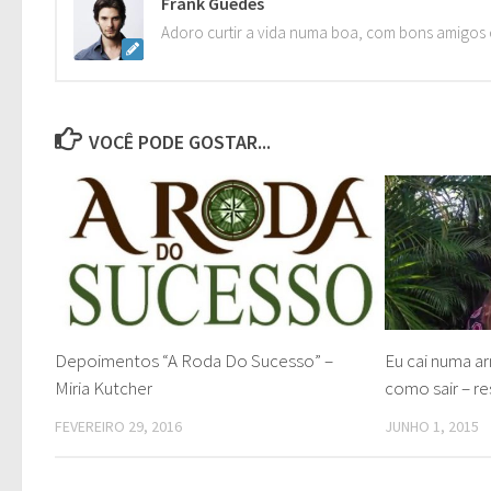
Frank Guedes
Adoro curtir a vida numa boa, com bons amigos e
VOCÊ PODE GOSTAR...
Depoimentos “A Roda Do Sucesso” –
Eu cai numa a
Miria Kutcher
como sair – r
FEVEREIRO 29, 2016
JUNHO 1, 2015