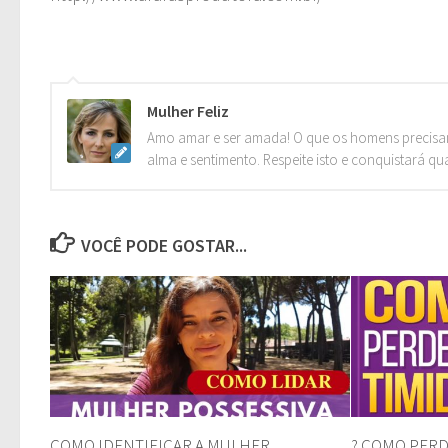
Mulher Feliz
Amo amar e ser amada! O que os homens precisa
alma e sentimento. Respeite isto e conquistará qu
VOCÊ PODE GOSTAR...
COMO IDENTIFICAR A MULHER
? COMO PERDE