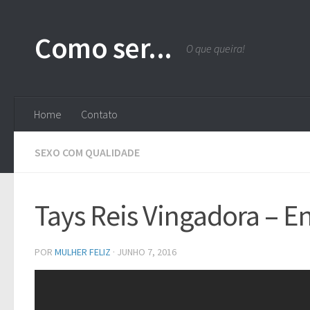
Skip to content
Como ser...
O que queira!
Home
Contato
SEXO COM QUALIDADE
Tays Reis Vingadora – Ent
POR
MULHER FELIZ
·
JUNHO 7, 2016