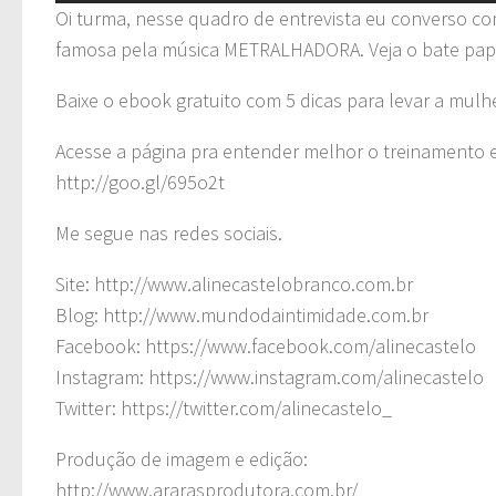
Oi turma, nesse quadro de entrevista eu converso com
famosa pela música METRALHADORA. Veja o bate papo 
Baixe o ebook gratuito com 5 dicas para levar a mulh
Acesse a página pra entender melhor o treinamento e
http://goo.gl/695o2t
Me segue nas redes sociais.
Site: http://www.alinecastelobranco.com.br
Blog: http://www.mundodaintimidade.com.br
Facebook: https://www.facebook.com/alinecastelo
Instagram: https://www.instagram.com/alinecastelo
Twitter: https://twitter.com/alinecastelo_
Produção de imagem e edição:
http://www.ararasprodutora.com.br/