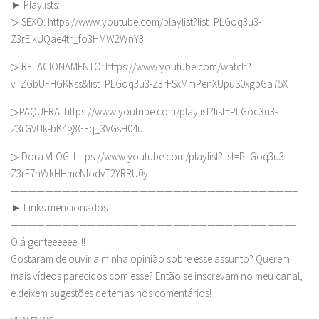
► Playlists:
▷ SEXO: https://www.youtube.com/playlist?list=PLGoq3u3-
Z3rEikUQae4tr_fo3HMW2WnY3
▷ RELACIONAMENTO: https://www.youtube.com/watch?
v=ZGbUFHGKRss&list=PLGoq3u3-Z3rFSxMmPenXUpuS0xgbGa75X
▷PAQUERA: https://www.youtube.com/playlist?list=PLGoq3u3-
Z3rGVUk-bK4g8GFq_3VGsH04u
▷ Dora VLOG: https://www.youtube.com/playlist?list=PLGoq3u3-
Z3rE7hWkHHmeNIodvT2YRRU0y
—————————————————————————————————–
► Links mencionados:
—————————————————————————————————-
Olá genteeeeee!!!!
Gostaram de ouvir a minha opinião sobre esse assunto? Querem
mais vídeos parecidos com esse? Então se inscrevam no meu canal,
e deixem sugestões de temas nos comentários!