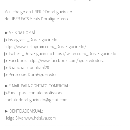
—————————————————————————————————–
Meu código do UBER é Dorafigueiredo
No UBER EATS é eats-Dorafigueiredo
—————————————————————————————————–
►ME SIGA POR AÍ:
▷Instagram: _DoraFigueiredo
https://www.instagram.com/_DoraFigueiredo/
▷ Twitter: _DoraFigueiredo https://twitter.com/_DoraFigueiredo
▷ Facebook: https://www.facebook.com/figueiredodora
▷ Snapchat: dorinhaaf28
▷ Periscope: DoraFigueiredo
►E-MAIL PARA CONTATO COMERCIAL:
▷E-mail para contato profissional:
contatodorafigueiredo@gmail.com
►IDENTIDADE VISUAL:
Helga Silva www.helsilva.com
—————————————————————————————————–