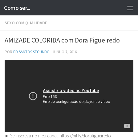
Como ser...
Skip to content
SEXO COM QUALIDADE
AMIZADE COLORIDA com Dora Figueiredo
POR
ED SANTOS SEGUNDO
·
JUNHO 7, 2016
► Se inscreva no meu canal: https://bit.ly/dorafigueiredo