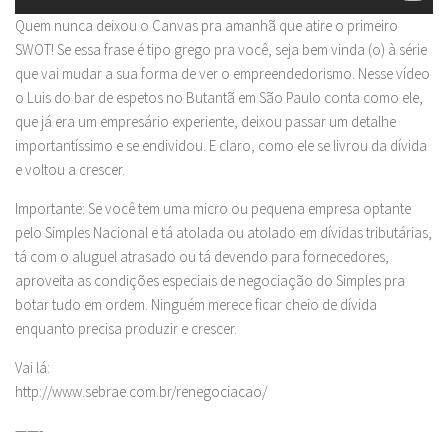
Quem nunca deixou o Canvas pra amanhã que atire o primeiro
SWOT! Se essa frase é tipo grego pra você, seja bem vinda (o) à série
que vai mudar a sua forma de ver o empreendedorismo. Nesse vídeo
o Luis do bar de espetos no Butantã em São Paulo conta como ele,
que já era um empresário experiente, deixou passar um detalhe
importantíssimo e se endividou. E claro, como ele se livrou da dívida
e voltou a crescer.
Importante: Se você tem uma micro ou pequena empresa optante
pelo Simples Nacional e tá atolada ou atolado em dívidas tributárias,
tá com o aluguel atrasado ou tá devendo para fornecedores,
aproveita as condições especiais de negociação do Simples pra
botar tudo em ordem. Ninguém merece ficar cheio de dívida
enquanto precisa produzir e crescer.
Vai lá:
http://www.sebrae.com.br/renegociacao/
——-