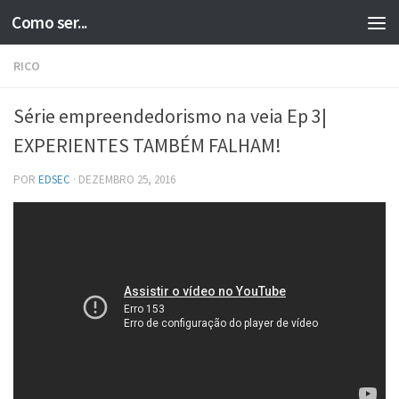
Como ser...
Skip to content
RICO
Série empreendedorismo na veia Ep 3|
EXPERIENTES TAMBÉM FALHAM!
POR
EDSEC
·
DEZEMBRO 25, 2016