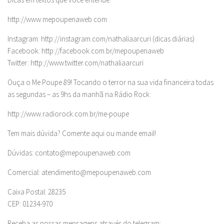
http://www.mepoupenaweb.com
Instagram: http://instagram.com/nathaliaarcuri (dicas diárias)
Facebook: http://facebook.com.br/mepoupenaweb
Twitter: http://www.twitter.com/nathaliaarcuri
Ouça o Me Poupe 89! Tocando o terror na sua vida financeira todas
as segundas – as 9hs da manhã na Rádio Rock:
http://www.radiorock.com.br/me-poupe
Tem mais dúvida? Comente aqui ou mande email!
Dúvidas:
contato@mepoupenaweb.com
Comercial:
atendimento@mepoupenaweb.com
Caixa Postal: 28235
CEP: 01234-970
Receba as nossas mensagens através do telegram: