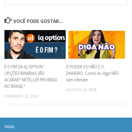
VOCÊ PODE GOSTAR...
É O FIM DA IQ OPTION?
O PODER DO NÃO E O
OPÇÕES BINÁRIAS VÃO
DINHEIRO: Como eu digo NÃO
ACABAR? NETELLER PROIBIDA
sem ofender
NO BRASIL?
AGOSTO 13, 2018
FEVEREIRO 21, 2018
SIGA: