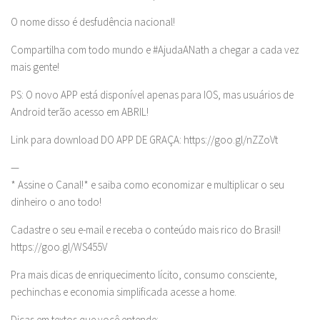
O nome disso é desfudência nacional!
Compartilha com todo mundo e #AjudaANath a chegar a cada vez
mais gente!
PS: O novo APP está disponível apenas para IOS, mas usuários de
Android terão acesso em ABRIL!
Link para download DO APP DE GRAÇA: https://goo.gl/nZZoVt
—
* Assine o Canal!* e saiba como economizar e multiplicar o seu
dinheiro o ano todo!
Cadastre o seu e-mail e receba o conteúdo mais rico do Brasil!
https://goo.gl/WS455V
Pra mais dicas de enriquecimento lícito, consumo consciente,
pechinchas e economia simplificada acesse a home.
Dicas em textos que você entende: