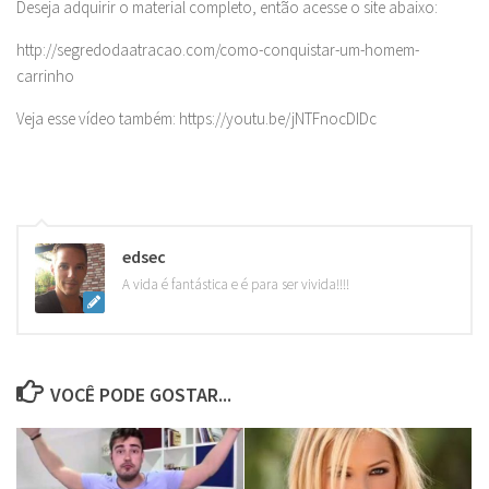
Deseja adquirir o material completo, então acesse o site abaixo:
http://segredodaatracao.com/como-conquistar-um-homem-
carrinho
Veja esse vídeo também: https://youtu.be/jNTFnocDIDc
edsec
A vida é fantástica e é para ser vivida!!!!
VOCÊ PODE GOSTAR...