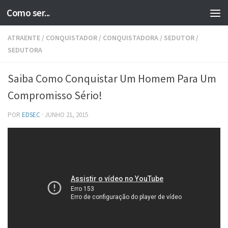
Como ser...
Skip to content
ATRAENTE
/
CONQUISTADOR
/
CONQUISTADORA
/
SEDUTOR
/
SEDUTORA
Saiba Como Conquistar Um Homem Para Um
Compromisso Sério!
POR
EDSEC
·
JUNHO 21, 2015