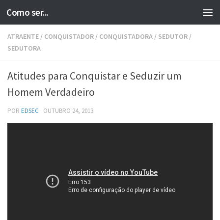
Como ser...
Skip to content
ATRAENTE
/
CONQUISTADOR
/
CONQUISTADORA
/
SEDUTOR
/
SEDUTORA
Atitudes para Conquistar e Seduzir um
Homem Verdadeiro
POR
EDSEC
·
OUTUBRO 24, 2013