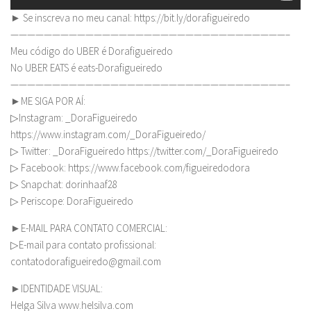
► Se inscreva no meu canal: https://bit.ly/dorafigueiredo
—————————————————————————————————–
Meu código do UBER é Dorafigueiredo
No UBER EATS é eats-Dorafigueiredo
—————————————————————————————————–
►ME SIGA POR AÍ:
▷Instagram: _DoraFigueiredo
https://www.instagram.com/_DoraFigueiredo/
▷ Twitter: _DoraFigueiredo https://twitter.com/_DoraFigueiredo
▷ Facebook: https://www.facebook.com/figueiredodora
▷ Snapchat: dorinhaaf28
▷ Periscope: DoraFigueiredo
►E-MAIL PARA CONTATO COMERCIAL:
▷E-mail para contato profissional:
contatodorafigueiredo@gmail.com
►IDENTIDADE VISUAL:
Helga Silva www.helsilva.com