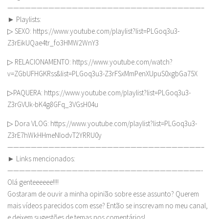
—————————————————————————————————–
► Playlists:
▷ SEXO: https://www.youtube.com/playlist?list=PLGoq3u3-
Z3rEikUQae4tr_fo3HMW2WnY3
▷ RELACIONAMENTO: https://www.youtube.com/watch?
v=ZGbUFHGKRss&list=PLGoq3u3-Z3rFSxMmPenXUpuS0xgbGa75X
▷PAQUERA: https://www.youtube.com/playlist?list=PLGoq3u3-
Z3rGVUk-bK4g8GFq_3VGsH04u
▷ Dora VLOG: https://www.youtube.com/playlist?list=PLGoq3u3-
Z3rE7hWkHHmeNIodvT2YRRU0y
—————————————————————————————————–
► Links mencionados:
—————————————————————————————————-
Olá genteeeeee!!!!
Gostaram de ouvir a minha opinião sobre esse assunto? Querem
mais vídeos parecidos com esse? Então se inscrevam no meu canal,
e deixem sugestões de temas nos comentários!