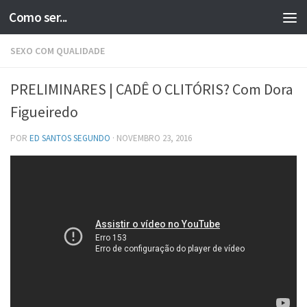
Como ser...
Skip to content
SEXO COM QUALIDADE
PRELIMINARES | CADÊ O CLITÓRIS? Com Dora
Figueiredo
POR
ED SANTOS SEGUNDO
·
NOVEMBRO 23, 2016