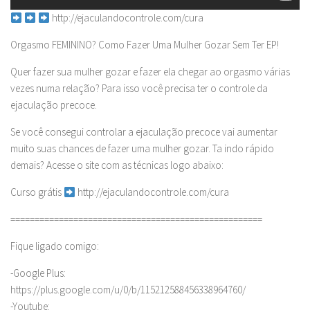
http://ejaculandocontrole.com/cura
Orgasmo FEMININO? Como Fazer Uma Mulher Gozar Sem Ter EP!
Quer fazer sua mulher gozar e fazer ela chegar ao orgasmo várias
vezes numa relação? Para isso você precisa ter o controle da
ejaculação precoce.
Se você consegui controlar a ejaculação precoce vai aumentar
muito suas chances de fazer uma mulher gozar. Ta indo rápido
demais? Acesse o site com as técnicas logo abaixo:
Curso grátis
http://ejaculandocontrole.com/cura
====================================================
Fique ligado comigo:
-Google Plus:
https://plus.google.com/u/0/b/115212588456338964760/
-Youtube: