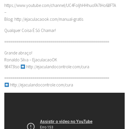
https://www.youtube.com/channel/UC4FoIjhHHhuofA7lHo68FTA
–
Blog: http://ejaculacaook.com/manual-gratis
Qualquer Coisa É Só Chamar!
====================================================
Grande abraço!
Ronaldo Silva – EjaculacaoOK
98473lso
http://ejaculandocontrole.com/cura
====================================================
http://ejaculandocontrole.com/cura