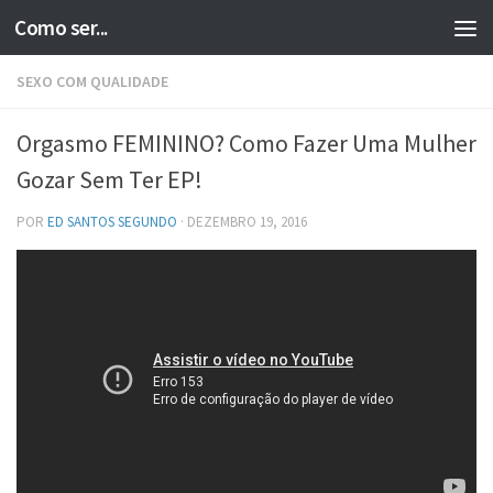
Como ser...
Skip to content
SEXO COM QUALIDADE
Orgasmo FEMININO? Como Fazer Uma Mulher
Gozar Sem Ter EP!
POR
ED SANTOS SEGUNDO
·
DEZEMBRO 19, 2016