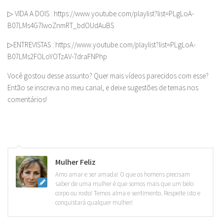
▷ VIDA A DOIS : https://www.youtube.com/playlist?list=PLgLoA-
B07LMs4G7lwoZnmRT_bdOUdAuBS
▷ENTREVISTAS : https://www.youtube.com/playlist?list=PLgLoA-
B07LMs2FOLoYOTzAV-7draFNPhp
Você gostou desse assunto? Quer mais vídeos parecidos com esse?
Então se inscreva no meu canal, e deixe sugestões de temas nos
comentários!
Mulher Feliz
Amo amar e ser amada! O que os homens precisam
saber de uma mulher é que somos mais que um belo
corpo ou rosto! Temos alma e sentimento. Respeite isto e
conquistará qualquer mulher!