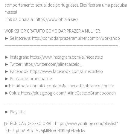
comportamento sexual dos portugueses. Eles fizeram uma pesquisa
massa!
Link da Ohalala : https://www.ohlala.sex/
WORKSHOP GRATUITO COMO DAR PRAZER A MULHER.
► Se inscreva: http://comodarprazeramulher.com.br/workshop
———————————————————————————————–
► Instagram: https://www.instagram.com/alinecastelo
► Twitter: https://twitter.com/alinecastelo_
► Facebook: https://www.facebook.com/alinecastelo
► Periscope: brancoaline
►E-mail para contato:
contato@alinecastelobranco.com.br
►Gplus: https://plus.google.com/+AlineCasteloBrancocoach
——————————————————————————————–
► Playlists:
▷TÉCNICAS DE SEXO ORAL : https://www.youtube.com/playlist?
list=PLgLoA-B07LMvAjMtNcvC4SKPqD4zvIckv