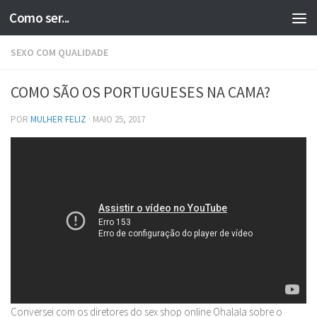
Como ser...
Skip to content
SEXO COM QUALIDADE
COMO SÃO OS PORTUGUESES NA CAMA?
POR
MULHER FELIZ
·
MAIO 25, 2017
Conversei com os diretores do sex shop online Ohalala sobre o