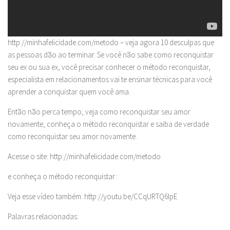
http://minhafelicidade.com/metodo – veja agora 10 desculpas que
as pessoas dão ao terminar. Se você não sabe como reconquistar
seu ex ou sua ex, você precisar conhecer o método reconquistar,
especialista em relacionamentos vai te ensinar técnicas para você
aprender a conquistar quem você ama.
Então não perca tempo, veja como reconquistar seu amor
novamente, conheça o método reconquistar e saiba de verdade
como reconquistar seu amor novamente.
Acesse o site: http://minhafelicidade.com/metodo
e conheça o método reconquistar:
Veja esse vídeo também: http://youtu.be/CCqURTQ6IpE
Palavras relacionadas: