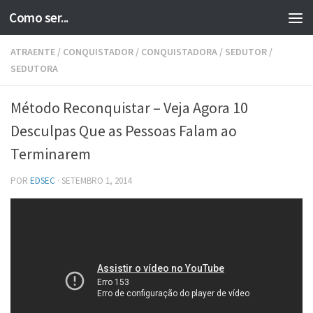
Como ser...
Skip to content
ATRAENTE
/
CONQUISTADOR
/
CONQUISTADORA
/
SEDUTOR
/
SEDUTORA
Método Reconquistar – Veja Agora 10
Desculpas Que as Pessoas Falam ao
Terminarem
POR
EDSEC
·
SETEMBRO 1, 2014