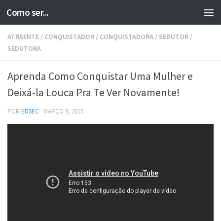
Como ser...
Skip to content
ATRAENTE
/
CONQUISTADOR
/
CONQUISTADORA
/
SEDUTOR
/
SEDUTORA
Aprenda Como Conquistar Uma Mulher e
Deixá-la Louca Pra Te Ver Novamente!
POR
EDSEC
·
MARÇO 9, 2015