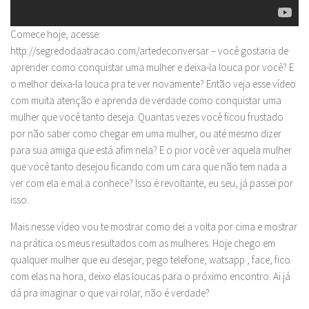
Comece hoje, acesse:
http://segredodaatracao.com/artedeconversar – você gostaria de
aprender como conquistar uma mulher e deixa-la louca por você? E
o melhor deixa-la louca pra te ver novamente? Então veja esse vídeo
com muita atenção e aprenda de verdade como conquistar uma
mulher que você tanto deseja. Quantas vezes você ficou frustado
por não saber como chegar em uma mulher, ou até mesmo dizer
para sua amiga que está afim nela? E o pior você ver aquela mulher
que você tanto desejou ficando com um cara que não tem nada a
ver com ela e mal a conhece? Isso é revoltante, eu seu, já passei por
isso.
Mais nesse vídeo vou te mostrar como dei a volta por cima e mostrar
na prática os meus resultados com as mulheres. Hoje chego em
qualquer mulher que eu desejar, pego telefone, watsapp , face, fico
com elas na hora, deixo elas loucas para o próximo encontro. Ai já
dá pra imaginar o que vai rolar, não é verdade?