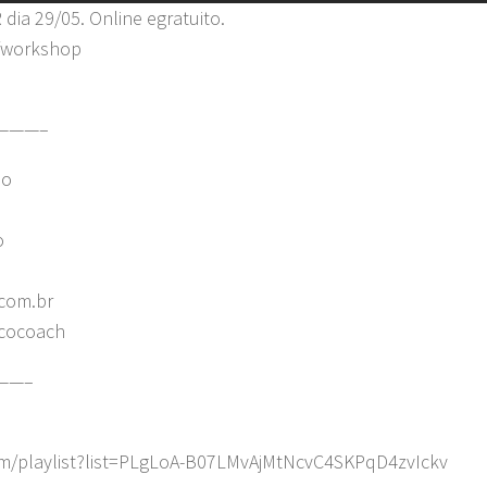
 29/05. Online egratuito.
r/workshop
———–
lo
o
com.br
ncocoach
——–
m/playlist?list=PLgLoA-B07LMvAjMtNcvC4SKPqD4zvIckv