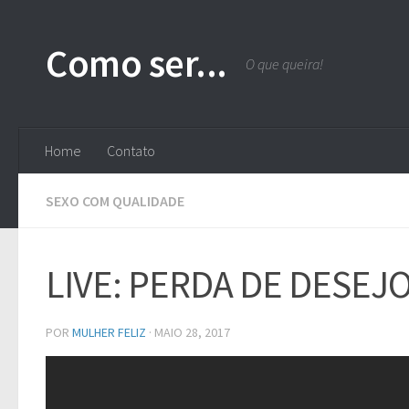
Skip to content
Como ser...
O que queira!
Home
Contato
SEXO COM QUALIDADE
LIVE: PERDA DE DESE
POR
MULHER FELIZ
·
MAIO 28, 2017