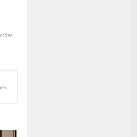
estões
emos