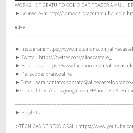
WORKSHOP GRATUITO COMO DAR PRAZER A MULHER dia
► Se inscreva: http://comodarprazeramulher.com.b
#live
————————————————————————————
► Instagram: https://www.instagram.com/alinecaste
► Twitter: https://twitter.com/alinecastelo_
► Facebook: https://www.facebook.com/alinecastel
► Periscope: brancoaline
►E-mail para contato:
contato@alinecastelobranco.
►Gplus: https://plus.google.com/+AlineCasteloBra
————————————————————————————
► Playlists:
▷TÉCNICAS DE SEXO ORAL : https://www.youtube.co