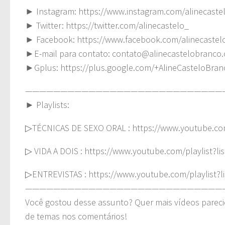
► Instagram: https://www.instagram.com/alinecaste
► Twitter: https://twitter.com/alinecastelo_
► Facebook: https://www.facebook.com/alinecastel
►E-mail para contato:
contato@alinecastelobranco.
►Gplus: https://plus.google.com/+AlineCasteloBra
————————————————————————————
► Playlists:
▷TÉCNICAS DE SEXO ORAL : https://www.youtube.co
▷ VIDA A DOIS : https://www.youtube.com/playlis
▷ENTREVISTAS : https://www.youtube.com/playlist
————————————————————————————
Você gostou desse assunto? Quer mais vídeos pareci
de temas nos comentários!