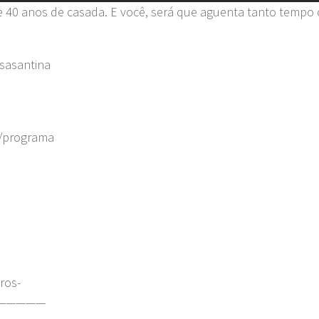
e 40 anos de casada. E você, será que aguenta tanto tempo
sasantina
r/programa
ros-
—————