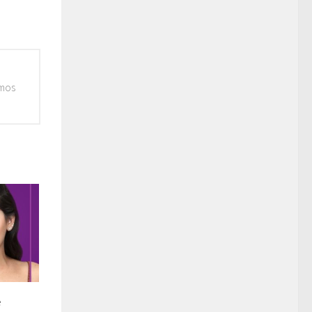
emos
e