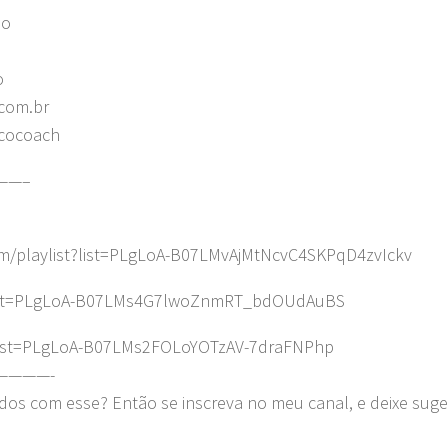
lo
o
com.br
ncocoach
——–
m/playlist?list=PLgLoA-B07LMvAjMtNcvC4SKPqD4zvIckv
t?list=PLgLoA-B07LMs4G7lwoZnmRT_bdOUdAuBS
?list=PLgLoA-B07LMs2FOLoYOTzAV-7draFNPhp
————-
dos com esse? Então se inscreva no meu canal, e deixe sug