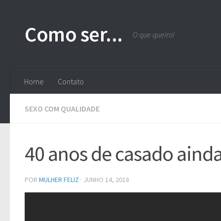
Skip to content
Como ser...
O que queira!
Home
Contato
SEXO COM QUALIDADE
40 anos de casado aind
POR
MULHER FELIZ
·
JUNHO 14, 2018