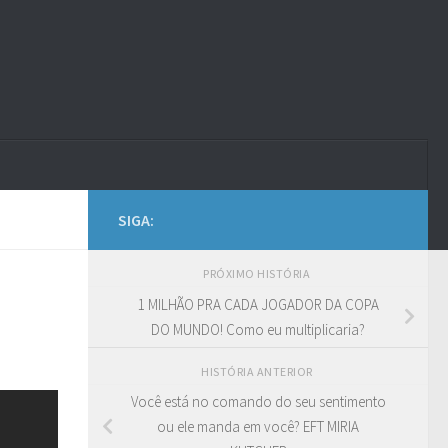
SIGA:
PRÓXIMO HISTÓRIA
1 MILHÃO PRA CADA JOGADOR DA COPA
DO MUNDO! Como eu multiplicaria?
HISTÓRIA ANTERIOR
Você está no comando do seu sentimento
ou ele manda em você? EFT MIRIA