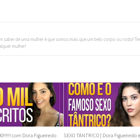
m saber de uma mulher é que somos mais que um belo corpo ou rosto! T
alquer mulher!
0!!!!!! com Dora Figueiredo
SEXO TÂNTRICO | Dora Figueiredo 