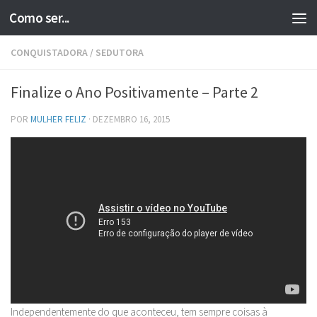
Como ser...
Skip to content
CONQUISTADORA
/
SEDUTORA
Finalize o Ano Positivamente – Parte 2
POR
MULHER FELIZ
·
DEZEMBRO 16, 2015
Independentemente do que aconteceu, tem sempre coisas à