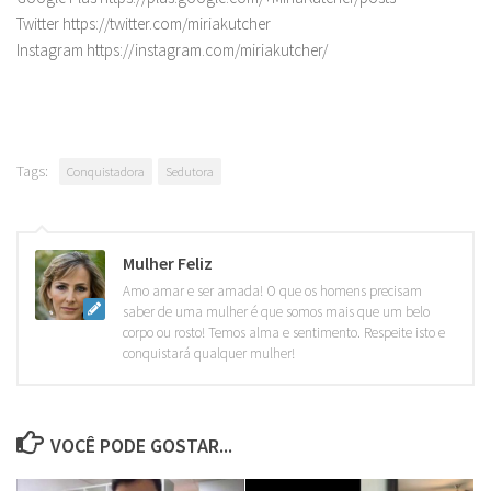
Twitter https://twitter.com/miriakutcher
Instagram https://instagram.com/miriakutcher/
Tags:
Conquistadora
Sedutora
Mulher Feliz
Amo amar e ser amada! O que os homens precisam
saber de uma mulher é que somos mais que um belo
corpo ou rosto! Temos alma e sentimento. Respeite isto e
conquistará qualquer mulher!
VOCÊ PODE GOSTAR...