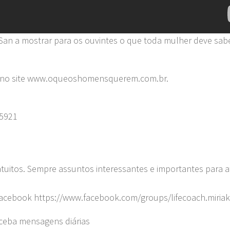
 San a mostrar para os ouvintes o que toda mulher deve sa
?” no site www.oqueoshomensquerem.com.br.
=5921
tuitos. Sempre assuntos interessantes e importantes para at
 Facebook https://www.facebook.com/groups/lifecoach.miriak
eceba mensagens diárias