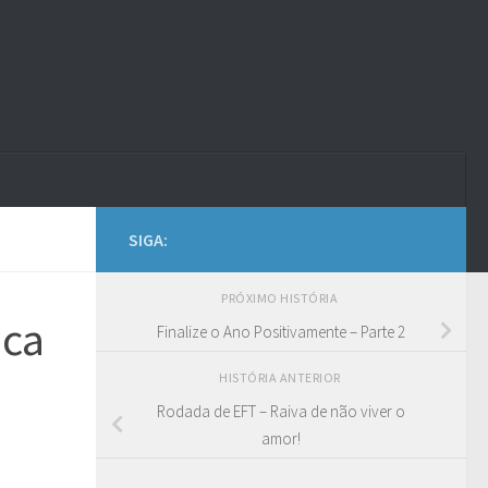
SIGA:
PRÓXIMO HISTÓRIA
ica
Finalize o Ano Positivamente – Parte 2
HISTÓRIA ANTERIOR
Rodada de EFT – Raiva de não viver o
amor!