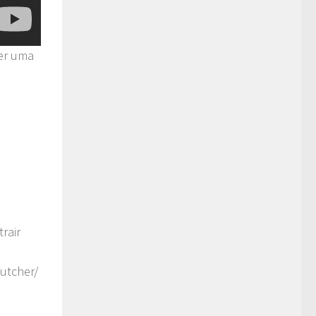
ber uma
rair
utcher/