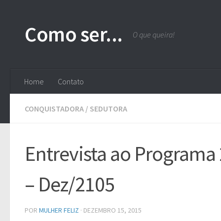
Skip to content
Como ser...
O que queira!
Home
Contato
CONQUISTADORA
/
SEDUTORA
Entrevista ao Programa
– Dez/2105
POR
MULHER FELIZ
·
DEZEMBRO 15, 2015