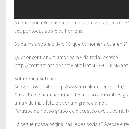
A coach Miria Kutcher ajudou os apresentadores Gi e
vez por todas sobre os homens.
Saiba mais sobre o livro “O que os homens querem
Quer encontrar um amor para vida toda? Acesse
http://hotmart.net.br/show.html?a=M2360184M&ap
Sobre Miria Kutcher
Acesse nosso site: http://www.miriakutcher.com.br/
Cadastre-se para participar dos nossos encontros gra
uma vida mais feliz e viver um grande amor.
Participe do nosso grupo de discussão exclusivo no
Já segue nossa página nas redes sociais? Acesse e r