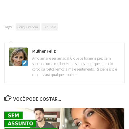
Tags:
Conquistadora
Sedutora
Mulher Feliz
Amo amar e ser amada! O que os homens precisam
saber de uma mulher é que somos mais que um belo
corpo ou rosto! Temos alma e sentimento. Respeite isto e
conquistará qualquer mulher!
VOCÊ PODE GOSTAR...