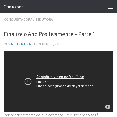
Como ser...
Skip to content
CONQUISTADORA
/
SEDUTORA
Finalize o Ano Positivamente – Parte 1
POR
MULHER FELIZ
·
DEZEMBRO 1, 2015
Independentemente do que aconteceu, tem sempre coisas à